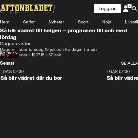
Logga in
Hem
Serier
Nyheter
Sport
Nöje
Livsstil
Så blir vädret till helgen – prognosen till och med
lördag
Dagens väder
Dagens väder torsdag 19 juli och tre dagar framåt
Se mer
Dagens väder
•
19.07.18
•
67 sek
Senast
SE ALLA
I DAG 02:30
1:06
I GÅR 02:30
Så blir vädret där du bor
Så blir vädr