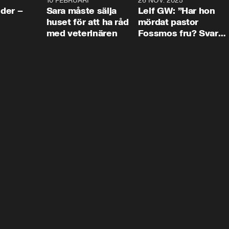
4:24
10 FEBRUARI
4:13
26 NOV. 2025
8:1
der –
Sara måste sälja
Leif GW: ”Har hon
huset för att ha råd
mördat pastor
med veterinären
Fossmos fru? Svar
nej.”