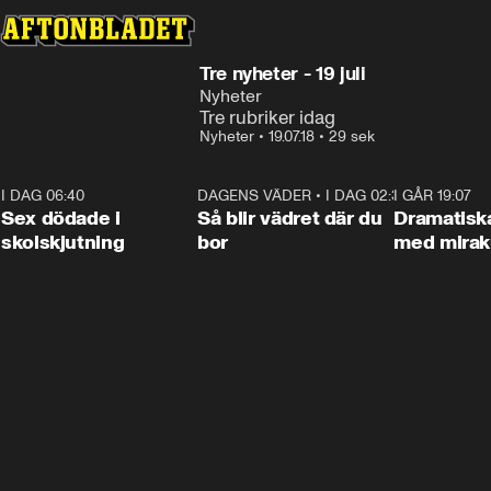
Tre nyheter - 19 juli
Nyheter
Tre rubriker idag
Nyheter
•
19.07.18
•
29 sek
I DAG 06:40
0:35
DAGENS VÄDER
•
I DAG 02:30
1:06
I GÅR 19:07
Sex dödade i
Så blir vädret där du
Dramatisk
skolskjutning
bor
med miraku