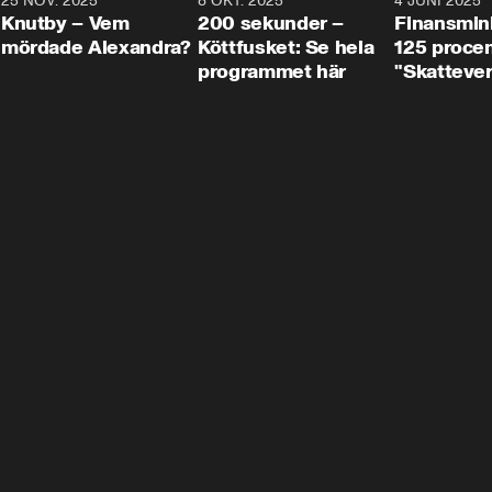
3
25 NOV. 2025
31:05
8 OKT. 2025
4:29
4 JUNI 2025
Knutby – Vem
200 sekunder –
Finansmin
mördade Alexandra?
Köttfusket: Se hela
125 procent
programmet här
"Skattever
viktig uppg