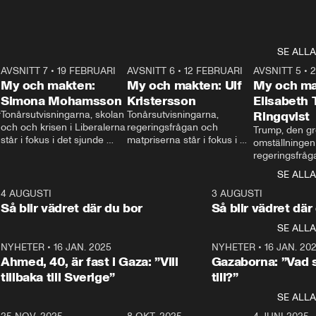
SE ALLA
7
AVSNITT 7
•
19 FEBRUARI
24:30
AVSNITT 6
•
12 FEBRUARI
27:30
AVSNITT 5
•
My och makten:
My och makten: Ulf
My och ma
Simona Mohamsson
Kristersson
Elisabeth
 
Tonårsutvisningarna, skolan 
Tonårsutvisningarna, 
Ringqvist
och och krisen i Liberalerna 
regeringsfrågan och 
Trump, den gr
står i fokus i det sjunde 
matpriserna står i fokus i 
omställningen
avsnittet av ”My och 
det sjätte avsnittet av ”My 
regeringsfråga
makten”. Se när 
och makten”. Se när 
centrum i det 
SE ALLA
Aftonbladets inrikespolitiska 
Aftonbladets inrikespolitiska 
avsnittet av ”
kommentator My 
kommentator My 
6
4 AUGUSTI
1:06
3 AUGUSTI
Makten”. Se nä
Rohwedder ställer 
Rohwedder ställer 
Så blir vädret där du bor
Så blir vädret där
Aftonbladets in
utbildnings- och 
statsminister Ulf Kristersson 
kommentator 
SE ALLA
integrationsminister Simona 
till svars.
Rohwedder stäl
Mohamsson till svars.
Centerpartiets
2
NYHETER
•
16 JAN. 2025
1:01
NYHETER
•
16 JAN. 20
Thand Ring till
Ahmed, 40, är fast i Gaza: ”Vill
Gazaborna: ”Vad s
tillbaka till Sverige”
till?”
SE ALLA