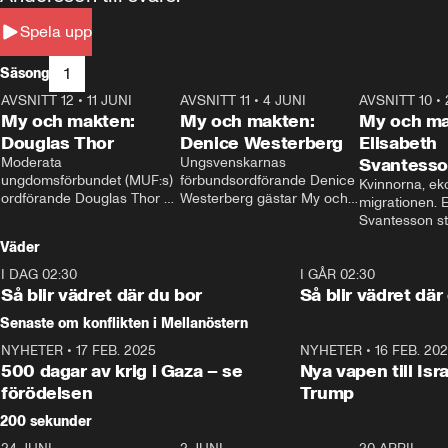
Spela upp
1
Säsong
AVSNITT 12
•
11 JUNI
26:27
AVSNITT 11
•
4 JUNI
23:40
AVSNITT 10
•
My och makten:
My och makten:
My och ma
Douglas Thor
Denice Westerberg
Elisabeth
Moderata 
Ungsvenskarnas 
Svantess
ungdomsförbundet (MUF:s) 
förbundsordförande Denice 
Kvinnorna, ek
ordförande Douglas Thor 
Westerberg gästar My och 
migrationen. E
gästar My och makten. I 
makten. I avsnittet 
Svantesson stäl
avsnittet diskuteras 
diskuteras migrationsfrågan 
när finansmini
Väder
tonårsutvisningarna och hur 
och hur SD ska locka 
Moderaterna ska locka 
kvinnliga väljare. 
I DAG 02:30
1:06
I GÅR 02:30
väljare till valet i höst. 
Så blir vädret där du bor
Så blir vädret där
Senaste om konflikten i Mellanöstern
NYHETER
•
17 FEB. 2025
0:45
NYHETER
•
16 FEB. 20
500 dagar av krig i Gaza – se
Nya vapen till Isr
förödelsen
Trump
200 sekunder