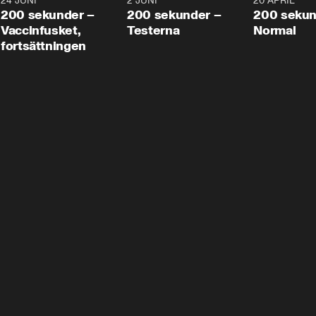
24 JUNI
5:00
2 JUNI
4:23
20 APRIL
200 sekunder –
200 sekunder –
200 sekun
Vaccinfusket,
Testerna
Normal
fortsättningen