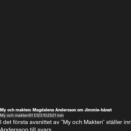
My och makten: Magdalena Andersson om Jimmie-hånet
My och makten
S1 E1
23.10.25
21 min
I det första avsnittet av ”My och Makten” ställe
Andersson till svars.