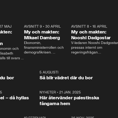
27 MAJ
3:51
AVSNITT 9
•
30 APRIL
24:00
AVSNITT 8
•
16 APRIL
25:1
kten:
My och makten:
My och makten:
Mikael Damberg
Nooshi Dadgostar
on
Ekonomin, 
V-ledaren Nooshi Dadgostar
finansministerrollen och 
pressas internt om 
onomin och 
demografikrisen. 
regeringsfrågan.

lisabeth 
Oppositionen ställs till svars 
I Aftonbladets 
ls till svars 
när Socialdemokraternas 
partiledarutfrågning ”My 
stern gästar 
Mikael Damberg gästar My 
och Makten” sätter hon ner 
My och Makten. 
och Makten. 
foten mot kritikerna:

1:06
5 AUGUSTI
1:0
– Vi ställer upp i val. Ska vi 
 du bor
Så blir vädret där du bor
vara med så sitter vi förstås 
25
1:22
NYHETER
•
21 JAN. 2025
0:5
ael – då hyllas
Här återvänder palestinska
fångarna hem