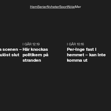
Hem
Serier
Nyheter
Sport
Nöje
Mer
Livsstil
0:42
I GÅR 12:19
0:45
I GÅR 10:16
1:2
a scenen –
Här knockas
Per-Inge fast i
löst slut
politikern på
hemmet – kan inte
stranden
komma ut