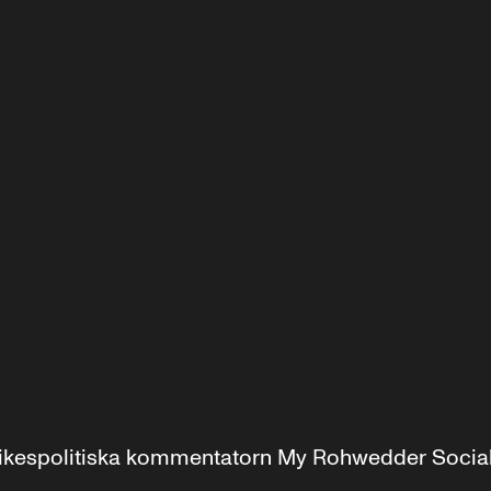
r inrikespolitiska kommentatorn My Rohwedder Soci