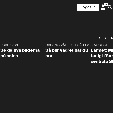
Logga in
SE ALLA
6
I GÅR 08:20
0:31
DAGENS VÄDER
•
I GÅR 02:30
1:06
5 AUGUSTI
Se de nya bilderna
Så blir vädret där du
Larmet: M
på solen
bor
farligt för
centrala 