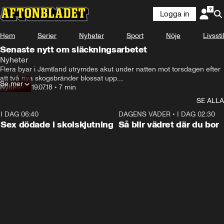
Logga in
Hem
Serier
Nyheter
Sport
Nöje
Livsstil
Senaste nytt om släckningsarbetet
Nyheter
Flera byar i Jämtland utrymdes akut under natten mot torsdagen efter 
att två nya skogsbränder blossat upp.

Se mer
Ett viktigt meddelande till allmänheten skickades ut klockan 00.42 och 
Nyheter
•
19.07.18
•
7 min
polisen knackade dörr.

SE ALLA
– Ena branden börjar hota vägen genom byn. Boende mellan de två 
bränderna riskerar att stängas in, sa Niklas von Essen på 
I DAG 06:40
0:35
DAGENS VÄDER
•
I DAG 02:30
räddningstjänsten.
Sex dödade i skolskjutning
Så blir vädret där du bor