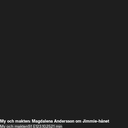
My och makten: Magdalena Andersson om Jimmie-hånet
My och makten
S1 E1
23.10.25
21 min