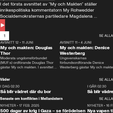
I det första avsnittet av ”My och Makten” ställer 
inrikespolitiska kommentatorn My Rohwedder 
Socialdemokraternas partiledare Magdalena 
Andersson till svars.
1
SE ALLA
AVSNITT 12
•
11 JUNI
26:27
AVSNITT 11
•
4 JUNI
2
My och makten: Douglas
My och makten: Denice
Thor
Westerberg
Moderata ungdomsförbundet 
Ungsvenskarnas 
(MUF:s) ordförande Douglas Thor 
förbundsordförande Denice 
gästar My och makten. I avsnittet 
Westerberg gästar My och makten.
diskuteras tonårsutvisningarna och 
avsnittet diskuteras migrationsfrå
hur Moderaterna ska locka väljare till 
och hur SD ska locka kvinnliga 
Väder
SE ALLA
valet i höst. 
väljare. 
I DAG 02:30
1:06
I GÅR 02:30
Så blir vädret där du bor
Så blir vädr
Senaste om konflikten i Mellanöstern
SE ALLA
NYHETER
•
17 FEB. 2025
0:45
NYHETER
•
16 F
500 dagar av krig i Gaza – se förödelsen
Nya vapen ti