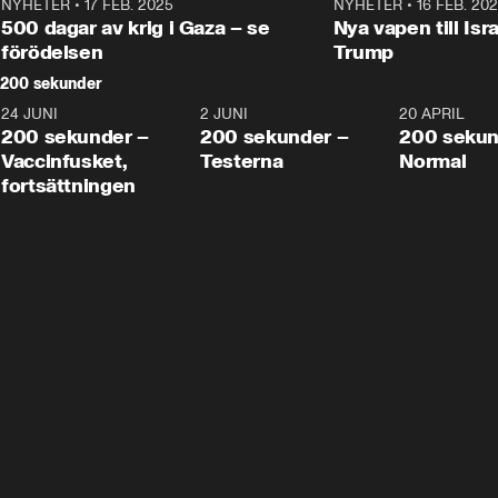
NYHETER
•
17 FEB. 2025
0:45
NYHETER
•
16 FEB. 20
500 dagar av krig i Gaza – se
Nya vapen till Isr
förödelsen
Trump
200 sekunder
24 JUNI
5:00
2 JUNI
4:23
20 APRIL
200 sekunder –
200 sekunder –
200 sekun
Vaccinfusket,
Testerna
Normal
fortsättningen