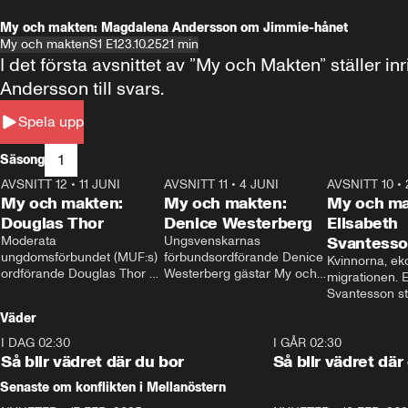
My och makten: Magdalena Andersson om Jimmie-hånet
My och makten
S1 E1
23.10.25
21 min
I det första avsnittet av ”My och Makten” ställe
Andersson till svars.
Spela upp
1
Säsong
AVSNITT 12
•
11 JUNI
26:27
AVSNITT 11
•
4 JUNI
23:40
AVSNITT 10
•
My och makten:
My och makten:
My och ma
Douglas Thor
Denice Westerberg
Elisabeth
Moderata 
Ungsvenskarnas 
Svantess
ungdomsförbundet (MUF:s) 
förbundsordförande Denice 
Kvinnorna, ek
ordförande Douglas Thor 
Westerberg gästar My och 
migrationen. E
gästar My och makten. I 
makten. I avsnittet 
Svantesson stäl
avsnittet diskuteras 
diskuteras migrationsfrågan 
när finansmini
Väder
tonårsutvisningarna och hur 
och hur SD ska locka 
Moderaterna ska locka 
kvinnliga väljare. 
I DAG 02:30
1:06
I GÅR 02:30
väljare till valet i höst. 
Så blir vädret där du bor
Så blir vädret där
Senaste om konflikten i Mellanöstern