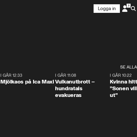
Logga in
SE ALLA
0
I GÅR 12:33
0:24
I GÅR 11:08
0:27
I GÅR 10:22
Mjölkaos på Ica Maxi
Vulkanutbrott –
Kvinna hit
hundratals
”Sonen vill
evakueras
ut”