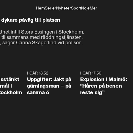
Hem
Serier
Nyheter
Sport
Nöje
Mer
Livsstil
 dykare påväg till platsen
net intill Stora Essingen i Stockholm.

n tillsammans med räddningstjänsten.

pp, säger Carina Skagerlind vid polisen.
0:35
I GÅR 18:52
0:33
I GÅR 17:50
1:1
isstänkt
Uppgifter: Jakt på
Explosion i Malmö:
emål i
gärningsman – på
”Håren på benen
Stockholm
samma ö
reste sig”