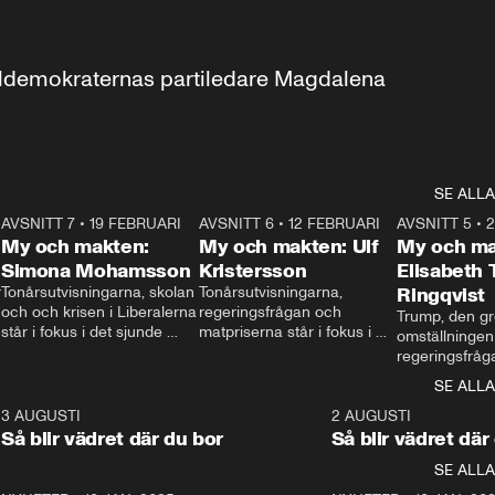
aldemokraternas partiledare Magdalena 
SE ALLA
7
AVSNITT 7
•
19 FEBRUARI
24:30
AVSNITT 6
•
12 FEBRUARI
27:30
AVSNITT 5
•
My och makten:
My och makten: Ulf
My och ma
Simona Mohamsson
Kristersson
Elisabeth
 
Tonårsutvisningarna, skolan 
Tonårsutvisningarna, 
Ringqvist
och och krisen i Liberalerna 
regeringsfrågan och 
Trump, den gr
står i fokus i det sjunde 
matpriserna står i fokus i 
omställningen
avsnittet av ”My och 
det sjätte avsnittet av ”My 
regeringsfråga
makten”. Se när 
och makten”. Se när 
centrum i det 
SE ALLA
Aftonbladets inrikespolitiska 
Aftonbladets inrikespolitiska 
avsnittet av ”
kommentator My 
kommentator My 
6
3 AUGUSTI
1:06
2 AUGUSTI
Makten”. Se nä
Rohwedder ställer 
Rohwedder ställer 
Så blir vädret där du bor
Så blir vädret där
Aftonbladets in
utbildnings- och 
statsminister Ulf Kristersson 
kommentator 
SE ALLA
integrationsminister Simona 
till svars.
Rohwedder stäl
Mohamsson till svars.