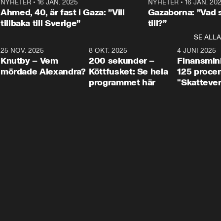
Centerpartiets
2
NYHETER
•
16 JAN. 2025
1:01
NYHETER
•
16 JAN. 20
Thand Ring till
Ahmed, 40, är fast i Gaza: ”Vill
Gazaborna: ”Vad s
tillbaka till Sverige”
till?”
SE ALLA
3
25 NOV. 2025
31:05
8 OKT. 2025
4:29
4 JUNI 2025
Knutby – Vem
200 sekunder –
Finansmin
mördade Alexandra?
Köttfusket: Se hela
125 procent
programmet här
"Skattever
viktig uppg