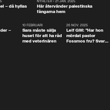
25
1:22
NYHETER
•
21 JAN. 2025
0:5
ael – då hyllas
Här återvänder palestinska
fångarna hem
4:24
10 FEBRUARI
4:13
26 NOV. 2025
8:1
der –
Sara måste sälja
Leif GW: ”Har hon
huset för att ha råd
mördat pastor
med veterinären
Fossmos fru? Svar
nej.”