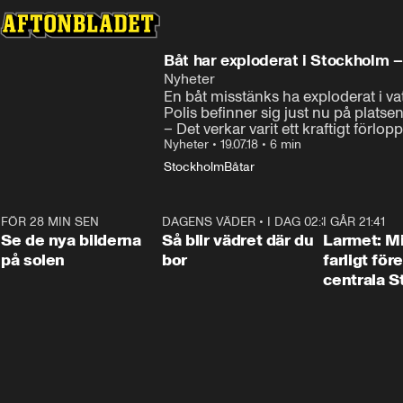
Båt har exploderat i Stockholm –
Nyheter
En båt misstänks ha exploderat i vatt
Polis befinner sig just nu på platse
– Det verkar varit ett kraftigt förlo
Nyheter
•
19.07.18
•
6 min
Stockholm
Båtar
FÖR 28 MIN SEN
0:19
DAGENS VÄDER
•
I DAG 02:30
1:06
I GÅR 21:41
Se de nya bilderna
Så blir vädret där du
Larmet: M
på solen
bor
farligt för
centrala 