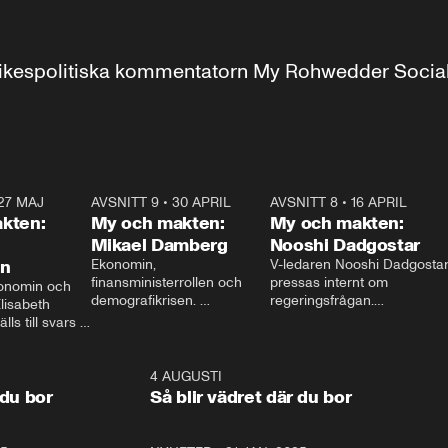
r inrikespolitiska kommentatorn My Rohwedder Soci
27 MAJ
3:51
AVSNITT 9
•
30 APRIL
24:00
AVSNITT 8
•
16 APRIL
25:1
kten:
My och makten:
My och makten:
Mikael Damberg
Nooshi Dadgostar
on
Ekonomin, 
V-ledaren Nooshi Dadgostar
finansministerrollen och 
pressas internt om 
onomin och 
demografikrisen. 
regeringsfrågan.

lisabeth 
Oppositionen ställs till svars 
I Aftonbladets 
ls till svars 
när Socialdemokraternas 
partiledarutfrågning ”My 
stern gästar 
Mikael Damberg gästar My 
och Makten” sätter hon ner 
My och Makten. 
och Makten. 
foten mot kritikerna:

1:06
4 AUGUSTI
1:0
– Vi ställer upp i val. Ska vi 
 du bor
Så blir vädret där du bor
vara med så sitter vi förstås 