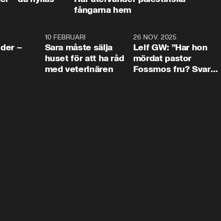
fångarna hem
4:24
10 FEBRUARI
4:13
26 NOV. 2025
8:1
der –
Sara måste sälja
Leif GW: ”Har hon
huset för att ha råd
mördat pastor
med veterinären
Fossmos fru? Svar
nej.”