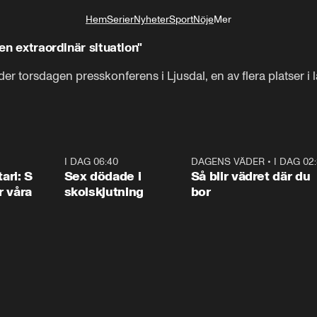
Hem
Serier
Nyheter
Sport
Nöje
Mer
Livsstil
 en extraordinär situation"
er torsdagen presskonferens i Ljusdal, en av flera platser i 
1:36
I DAG 06:40
0:47
DAGENS VÄDER
•
I DAG 02
1:0
ari: S
Sex dödade i
Så blir vädret där du
r våra
skolskjutning
bor