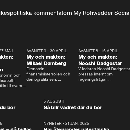
r inrikespolitiska kommentatorn My Rohwedder Soci
27 MAJ
3:51
AVSNITT 9
•
30 APRIL
24:00
AVSNITT 8
•
16 APRIL
25:1
kten:
My och makten:
My och makten:
Mikael Damberg
Nooshi Dadgostar
on
Ekonomin, 
V-ledaren Nooshi Dadgostar
finansministerrollen och 
pressas internt om 
onomin och 
demografikrisen. 
regeringsfrågan.

lisabeth 
Oppositionen ställs till svars 
I Aftonbladets 
ls till svars 
när Socialdemokraternas 
partiledarutfrågning ”My 
stern gästar 
Mikael Damberg gästar My 
och Makten” sätter hon ner 
My och Makten. 
och Makten. 
foten mot kritikerna:

1:06
5 AUGUSTI
1:0
– Vi ställer upp i val. Ska vi 
 du bor
Så blir vädret där du bor
vara med så sitter vi förstås 
25
1:22
NYHETER
•
21 JAN. 2025
0:5
ael – då hyllas
Här återvänder palestinska