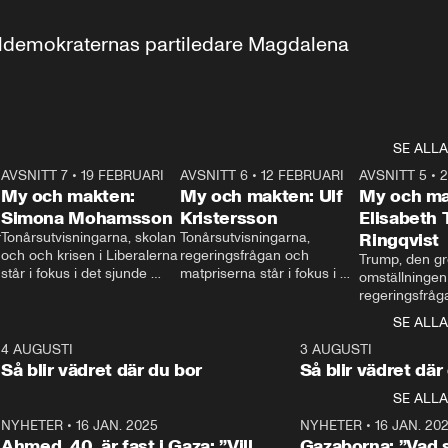
aldemokraternas partiledare Magdalena 
SE ALLA
7
AVSNITT 7
•
19 FEBRUARI
24:30
AVSNITT 6
•
12 FEBRUARI
27:30
AVSNITT 5
•
My och makten:
My och makten: Ulf
My och ma
Simona Mohamsson
Kristersson
Elisabeth
 
Tonårsutvisningarna, skolan 
Tonårsutvisningarna, 
Ringqvist
och och krisen i Liberalerna 
regeringsfrågan och 
Trump, den gr
står i fokus i det sjunde 
matpriserna står i fokus i 
omställningen
avsnittet av ”My och 
det sjätte avsnittet av ”My 
regeringsfråga
makten”. Se när 
och makten”. Se när 
centrum i det 
SE ALLA
Aftonbladets inrikespolitiska 
Aftonbladets inrikespolitiska 
avsnittet av ”
kommentator My 
kommentator My 
6
4 AUGUSTI
1:06
3 AUGUSTI
Makten”. Se nä
Rohwedder ställer 
Rohwedder ställer 
Så blir vädret där du bor
Så blir vädret där
Aftonbladets in
utbildnings- och 
statsminister Ulf Kristersson 
kommentator 
SE ALLA
integrationsminister Simona 
till svars.
Rohwedder stäl
Mohamsson till svars.
Centerpartiets
2
NYHETER
•
16 JAN. 2025
1:01
NYHETER
•
16 JAN. 20
Thand Ring till
Ahmed, 40, är fast i Gaza: ”Vill
Gazaborna: ”Vad s