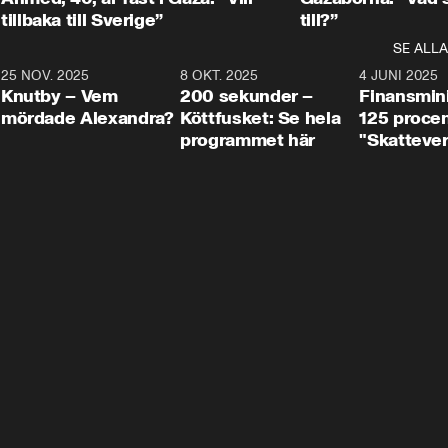
tillbaka till Sverige”
till?”
SE ALLA
3
25 NOV. 2025
31:05
8 OKT. 2025
4:29
4 JUNI 2025
Knutby – Vem
200 sekunder –
Finansmin
mördade Alexandra?
Köttfusket: Se hela
125 procent
programmet här
"Skattever
viktig uppg