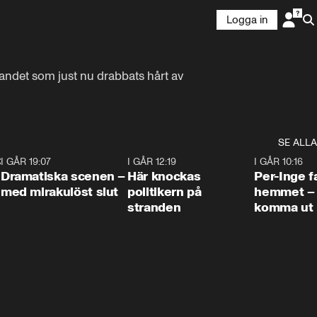
Logga in
landet som just nu drabbats hårt av 
SE ALLA
:30
6
I GÅR 19:07
0:42
I GÅR 12:19
0:45
I GÅR 10:16
Dramatiska scenen –
Här knockas
Per-Inge fa
med mirakulöst slut
politikern på
hemmet – 
stranden
komma ut