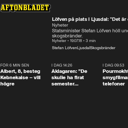
Löfven på plats i Ljusdal: "Det är
Nyheter
Statsminister Stefan Löfven höll und
skogsbränder.
Nyheter
•
19.07.18
•
3 min
Stefan Löfven
Ljusdal
Skogsbränder
FÖR 6 MIN SEN
0:54
I DAG 14:26
1:54
I DAG 09:53
Albert, 8, besteg
Åklagaren: ”De
Pourmokht
Kebnekaise – vill
skulle ha firat
smygfilma
högre
semester
telefoner
tillsammans”