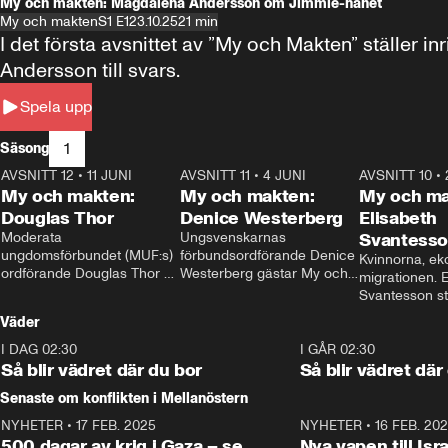
My och makten: Magdalena Andersson om Jimmie-hånet
My och makten
S1 E1
23.10.25
21 min
I det första avsnittet av ”My och Makten” ställe
Andersson till svars.
Spela upp
1
Säsong
AVSNITT 12
•
11 JUNI
26:27
AVSNITT 11
•
4 JUNI
23:40
AVSNITT 10
•
My och makten:
My och makten:
My och ma
Douglas Thor
Denice Westerberg
Elisabeth
Moderata 
Ungsvenskarnas 
Svantess
ungdomsförbundet (MUF:s) 
förbundsordförande Denice 
Kvinnorna, ek
ordförande Douglas Thor 
Westerberg gästar My och 
migrationen. E
gästar My och makten. I 
makten. I avsnittet 
Svantesson stäl
avsnittet diskuteras 
diskuteras migrationsfrågan 
när finansmini
Väder
tonårsutvisningarna och hur 
och hur SD ska locka 
Moderaterna ska locka 
kvinnliga väljare. 
I DAG 02:30
1:06
I GÅR 02:30
väljare till valet i höst. 
Så blir vädret där du bor
Så blir vädret där
Senaste om konflikten i Mellanöstern
NYHETER
•
17 FEB. 2025
0:45
NYHETER
•
16 FEB. 20
500 dagar av krig i Gaza – se
Nya vapen till Isr