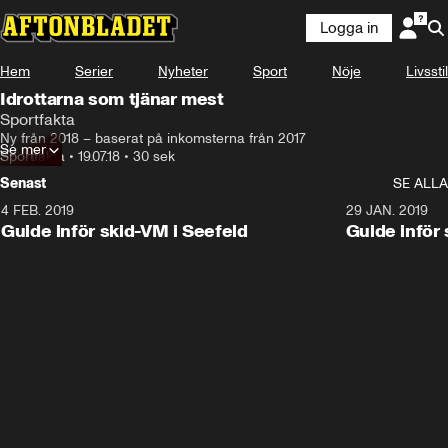
Logga in
Hem
Serier
Nyheter
Sport
Nöje
Livsstil
Idrottarna som tjänar mest
Sportfakta
Ny från 2018 – baserat på inkomsterna från 2017
Se mer
Sportfakta
•
19.07.18
•
30 sek
Senast
SE ALLA
4 FEB. 2019
0:48
29 JAN. 2019
Guide inför skid-VM i Seefeld
Guide inför