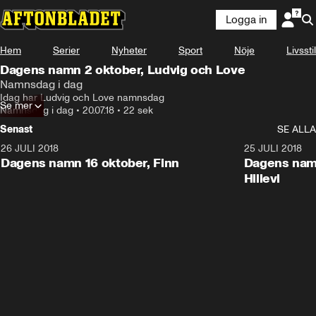
Logga in
Hem
Serier
Nyheter
Sport
Nöje
Livsstil
Dagens namn 2 oktober, Ludvig och Love
Namnsdag i dag
Idag har Ludvig och Love namnsdag
Se mer
Namnsdag i dag
•
20.07.18
•
22 sek
Senast
SE ALLA
26 JULI 2018
0:22
25 JULI 2018
Dagens namn 16 oktober, Finn
Dagens namn
Hillevi