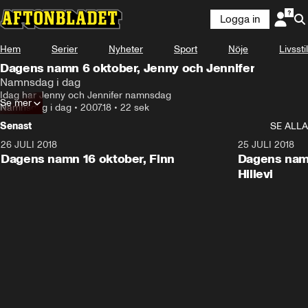
Logga in
Hem
Serier
Nyheter
Sport
Nöje
Livsstil
Dagens namn 6 oktober, Jenny och Jennifer
Namnsdag i dag
Idag har Jenny och Jennifer namnsdag
Se mer
Namnsdag i dag
•
20.07.18
•
22 sek
Senast
SE ALLA
26 JULI 2018
0:22
25 JULI 2018
Dagens namn 16 oktober, Finn
Dagens namn
Hillevi