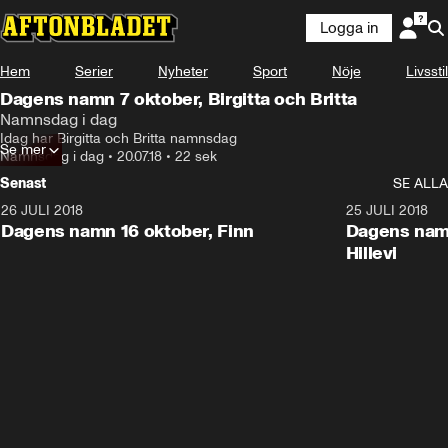
Logga in
Hem
Serier
Nyheter
Sport
Nöje
Livsstil
Dagens namn 7 oktober, Birgitta och Britta
Namnsdag i dag
Idag har Birgitta och Britta namnsdag
Se mer
Namnsdag i dag
•
20.07.18
•
22 sek
Senast
SE ALLA
26 JULI 2018
0:22
25 JULI 2018
Dagens namn 16 oktober, Finn
Dagens namn
Hillevi