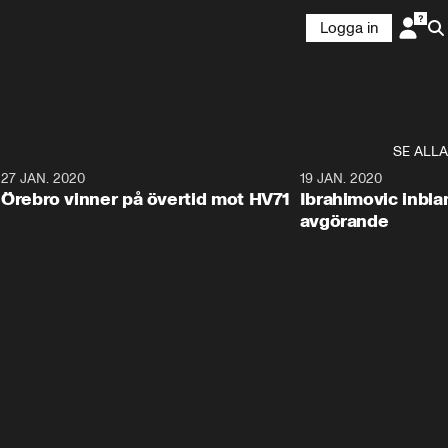
Logga in
SE ALLA
27 JAN. 2020
19 JAN. 2020
Örebro vinner på övertid mot HV71
Ibrahimovic inbla
avgörande