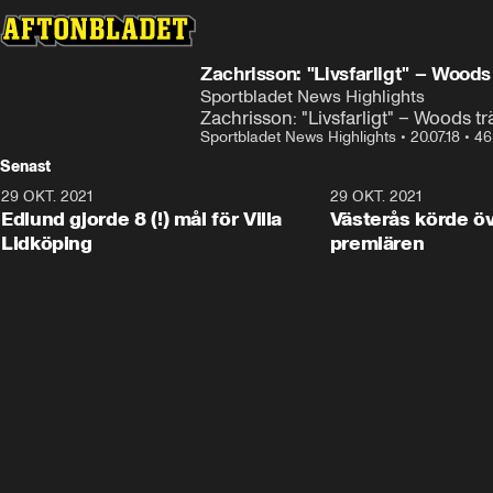
Zachrisson: "Livsfarligt" – Woods
Sportbladet News Highlights
Zachrisson: "Livsfarligt" – Woods tr
Sportbladet News Highlights
•
20.07.18
•
46
Senast
29 OKT. 2021
4:11
29 OKT. 2021
Edlund gjorde 8 (!) mål för Villa
Västerås körde öv
Lidköping
premiären