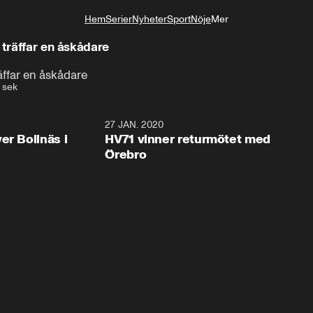
Hem
Serier
Nyheter
Sport
Nöje
Mer
Livsstil
 träffar en åskådare
äffar en åskådare
 sek
2:28
27 JAN. 2020
er Bollnäs i
HV71 vinner returmötet med
Örebro