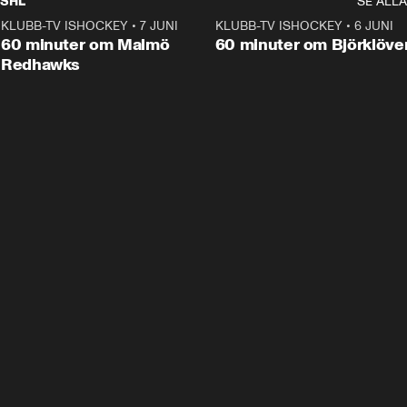
SHL
SE ALLA
KLUBB-TV ISHOCKEY
•
7 JUNI
1:02:53
KLUBB-TV ISHOCKEY
•
6 JUNI
1:0
Plus
60 minuter om Malmö
60 minuter om Björklöve
Redhawks