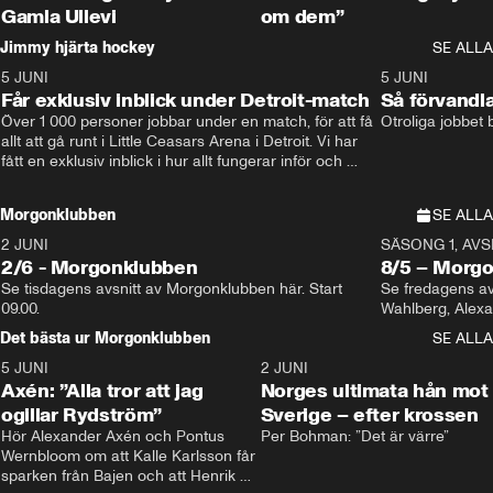
Gamla Ullevi
om dem”
Jimmy hjärta hockey
SE ALLA
5 JUNI
11:14
5 JUNI
Får exklusiv inblick under Detroit-match
Så förvandl
Över 1 000 personer jobbar under en match, för att få 
Otroliga jobbet
allt att gå runt i Little Ceasars Arena i Detroit. Vi har 
fått en exklusiv inblick i hur allt fungerar inför och 
under match i världens bästa hockeyliga
Morgonklubben
SE ALLA
2 JUNI
SÄSONG 1, AVSN
2/6 - Morgonklubben
8/5 – Morg
Se tisdagens avsnitt av Morgonklubben här. Start 
Se fredagens av
09.00. 
Det bästa ur Morgonklubben
SE ALLA
5 JUNI
0:44
2 JUNI
Axén: ”Alla tror att jag
Norges ultimata hån mot
ogillar Rydström”
Sverige – efter krossen
Hör Alexander Axén och Pontus 
Per Bohman: ”Det är värre”
Wernbloom om att Kalle Karlsson får 
sparken från Bajen och att Henrik 