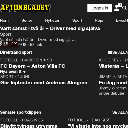
Logga in
Hem
Serier
Nyheter
Sport
Nöje
Livsstil
Varit sämst i två år – Driver med sig själva
Sport
Varit sämst i två år – Driver med sig själva
Se mer
Sport
•
20.07.18
•
58 sek
Direktsänd sport
SE ALLA
FOTBOLL
•
I MORGON 11:50
ISHOCKEY
•
I 
Plus
Plus
FC Bayern – Aston Villa FC
Västerås – 
Nya avsnitt →
SPORT
•
7 JUNI
16:36
JIMMY HJÄRTA
Gör löptester med Andreas Almgren
En dag med 
Jimmy Wixtröm 
under debuten i
Senaste sportklippen
SE ALLA
FOTBOLL
•
I DAG 19:55
0:29
FOTBOLL
•
I DAG 19:55
Blåvitt tvingas utrymma
”Vi visste inte nog mycke