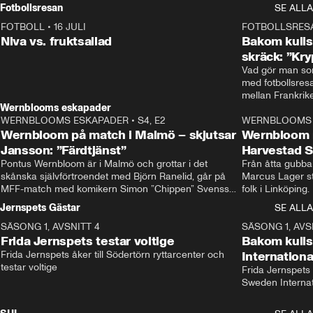
Rydström tar över
Fotbollsresan
SE ALLA
FOTBOLL
•
16 JULI
0:44
FOTBOLLSRES
Niva vs. fruktsallad
Bakom kulis
skräck: ”Kry
Vad gör man som
med fotbollsres
Wernblooms eskapader
WERNBLOOMS ESKAPADER
•
S4, E2
38:23
WERNBLOOMS 
Wernbloom på match i Malmö – skjutsar
Wernbloom 
Jansson: ”Färdtjänst”
Harvestad 
Pontus Wernbloom är i Malmö och grottar i det 
Från åtta gubbar 
skånska självförtroendet med Björn Ranelid, går på 
Marcus Lager sta
MFF-match med komikern Simon ”Chippen” Svensson 
folk i Linköping
och hjälper skadade stjärnbacken Pontus Jansson 
och Wernbloom kl
Jernspets Gästar
SE ALLA
hem. 
SÄSONG 1, AVSNITT 4
13:37
SÄSONG 1, AVS
Frida Jernspets testar voltige
Bakom kuli
Frida Jernspets åker till Södertörn ryttarcenter och 
Internation
testar voltige
Frida Jernspets 
Sweden Interna