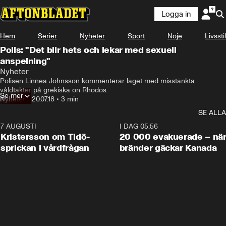
Logga in
Hem
Serier
Nyheter
Sport
Nöje
Livsstil
Polis: "Det blir hets och lekar med sexuell
anspelning"
Nyheter
Polisen Linnea Johnsson kommenterar läget med misstänkta 
våldtäkter på grekiska ön Rhodos.
Se mer
Nyheter
•
20.07.18
•
3 min
SE ALLA
7 AUGUSTI
0:42
I DAG 05:56
Kristersson om Tidö-
20 000 evakuerade – nä
sprickan i vårdfrågan
bränder gäckar Kanada