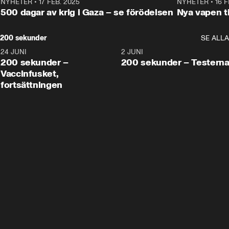
NYHETER
•
17 FEB. 2025
0:45
NYHETER
•
16 F
500 dagar av krig i Gaza – se förödelsen
Nya vapen ti
200 sekunder
SE ALLA
24 JUNI
5:00
2 JUNI
200 sekunder –
200 sekunder – Testern
Vaccinfusket,
fortsättningen