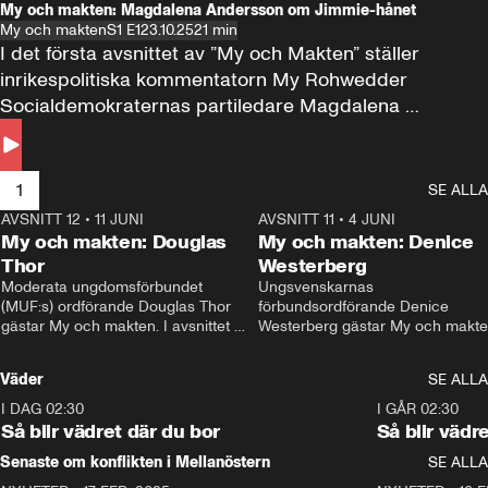
My och makten: Magdalena Andersson om Jimmie-hånet
My och makten
S1 E1
23.10.25
21 min
I det första avsnittet av ”My och Makten” ställer 
inrikespolitiska kommentatorn My Rohwedder 
Socialdemokraternas partiledare Magdalena 
Andersson till svars.
1
SE ALLA
AVSNITT 12
•
11 JUNI
26:27
AVSNITT 11
•
4 JUNI
2
My och makten: Douglas
My och makten: Denice
Thor
Westerberg
Moderata ungdomsförbundet 
Ungsvenskarnas 
(MUF:s) ordförande Douglas Thor 
förbundsordförande Denice 
gästar My och makten. I avsnittet 
Westerberg gästar My och makten.
diskuteras tonårsutvisningarna och 
avsnittet diskuteras migrationsfrå
hur Moderaterna ska locka väljare till 
och hur SD ska locka kvinnliga 
Väder
SE ALLA
valet i höst. 
väljare. 
I DAG 02:30
1:06
I GÅR 02:30
Så blir vädret där du bor
Så blir vädr
Senaste om konflikten i Mellanöstern
SE ALLA