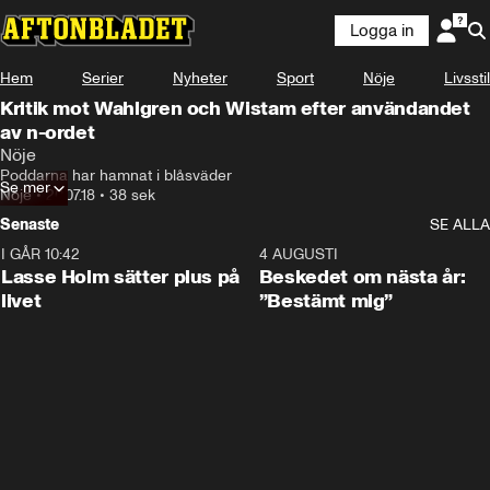
Logga in
Hem
Serier
Nyheter
Sport
Nöje
Livsstil
Kritik mot Wahlgren och Wistam efter användandet
av n-ordet
Nöje
Poddarna har hamnat i blåsväder
Se mer
Nöje
•
20.07.18
•
38 sek
Senaste
SE ALLA
I GÅR 10:42
1:04
4 AUGUSTI
Lasse Holm sätter plus på
Beskedet om nästa år:
livet
”Bestämt mig”