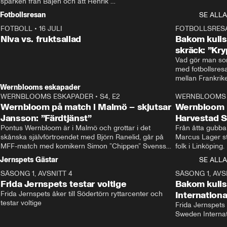
sparken från Bajen och att Henrik 
Rydström tar över
Fotbollsresan
SE ALLA
FOTBOLL
•
16 JULI
0:44
FOTBOLLSRES
Niva vs. fruktsallad
Bakom kulis
skräck: ”Kry
Vad gör man som
med fotbollsres
Wernblooms eskapader
WERNBLOOMS ESKAPADER
•
S4, E2
38:23
WERNBLOOMS 
Wernbloom på match i Malmö – skjutsar
Wernbloom 
Jansson: ”Färdtjänst”
Harvestad 
Pontus Wernbloom är i Malmö och grottar i det 
Från åtta gubbar 
skånska självförtroendet med Björn Ranelid, går på 
Marcus Lager sta
MFF-match med komikern Simon ”Chippen” Svensson 
folk i Linköping
och hjälper skadade stjärnbacken Pontus Jansson 
och Wernbloom kl
Jernspets Gästar
SE ALLA
hem. 
SÄSONG 1, AVSNITT 4
13:37
SÄSONG 1, AVS
Frida Jernspets testar voltige
Bakom kuli
Frida Jernspets åker till Södertörn ryttarcenter och 
Internation
testar voltige
Frida Jernspets 
Sweden Interna