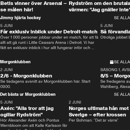
Betis vinner över Arsenal –
Rydström om den brutal
se målen här!
värmen: ”Jag gnäller inte
Jimmy hjärta hockey
SE ALLA
5 JUNI
11:14
5 JUNI
Får exklusiv inblick under Detroit-match
Så förvandl
Över 1 000 personer jobbar under en match, för att få 
Otroliga jobbet
allt att gå runt i Little Ceasars Arena i Detroit. Vi har 
fått en exklusiv inblick i hur allt fungerar inför och 
under match i världens bästa hockeyliga
Morgonklubben
SE ALLA
2 JUNI
SÄSONG 1, AVSN
2/6 - Morgonklubben
8/5 – Morg
Se tisdagens avsnitt av Morgonklubben här. Start 
Se fredagens av
09.00. 
Det bästa ur Morgonklubben
SE ALLA
5 JUNI
0:44
2 JUNI
Axén: ”Alla tror att jag
Norges ultimata hån mot
ogillar Rydström”
Sverige – efter krossen
Hör Alexander Axén och Pontus 
Per Bohman: ”Det är värre”
Wernbloom om att Kalle Karlsson får 