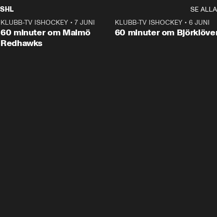
SHL
SE ALLA
KLUBB-TV ISHOCKEY
•
7 JUNI
1:02:53
KLUBB-TV ISHOCKEY
•
6 JUNI
1:0
Plus
60 minuter om Malmö
60 minuter om Björklöve
Redhawks