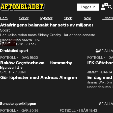
Logga in
Hem
Serier
Nyheter
Sport
Nöje
Livsstil
Åttaåringens balansakt har setts av miljoner
Sport
Han kallas redan nästa Sidney Crosby. Här är hans senaste 
imponerande uppvisning.
Se mer
Sport
•
20.07.18
•
31 sek
Direktsänd sport
SE ALLA
FOTBOLL
•
I DAG 16:30
FOTBOLL
•
I D
Plus
Plus
Raków Częstochowa – Hammarby
IFK Götebor
Nya avsnitt →
SPORT
•
7 JUNI
16:36
JIMMY HJÄRTA
Gör löptester med Andreas Almgren
En dag med 
Jimmy Wixtröm 
under debuten i
Senaste sportklippen
SE ALLA
FOTBOLL
•
I GÅR 20:36
1:30
FOTBOLL
•
I GÅR 18:43