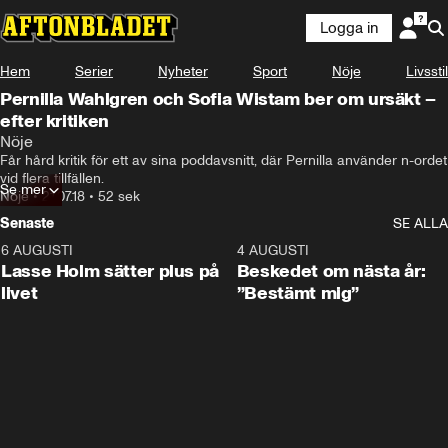
Logga in
Hem
Serier
Nyheter
Sport
Nöje
Livsstil
Pernilla Wahlgren och Sofia Wistam ber om ursäkt –
efter kritiken
Nöje
Får hård kritik för ett av sina poddavsnitt, där Pernilla använder n-ordet 
vid flera tillfällen.
Se mer
Nöje
•
21.07.18
•
52 sek
Senaste
SE ALLA
6 AUGUSTI
1:04
4 AUGUSTI
Lasse Holm sätter plus på
Beskedet om nästa år:
livet
”Bestämt mig”