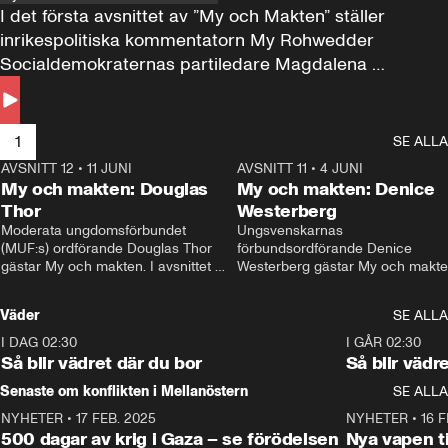
I det första avsnittet av ”My och Makten” ställer 
inrikespolitiska kommentatorn My Rohwedder 
Socialdemokraternas partiledare Magdalena 
Andersson till svars.
1
SE ALLA
AVSNITT 12
•
11 JUNI
26:27
AVSNITT 11
•
4 JUNI
2
My och makten: Douglas
My och makten: Denice
Thor
Westerberg
Moderata ungdomsförbundet 
Ungsvenskarnas 
(MUF:s) ordförande Douglas Thor 
förbundsordförande Denice 
gästar My och makten. I avsnittet 
Westerberg gästar My och makten.
diskuteras tonårsutvisningarna och 
avsnittet diskuteras migrationsfrå
hur Moderaterna ska locka väljare till 
och hur SD ska locka kvinnliga 
Väder
SE ALLA
valet i höst. 
väljare. 
I DAG 02:30
1:06
I GÅR 02:30
Så blir vädret där du bor
Så blir vädr
Senaste om konflikten i Mellanöstern
SE ALLA
NYHETER
•
17 FEB. 2025
0:45
NYHETER
•
16 F
500 dagar av krig i Gaza – se förödelsen
Nya vapen ti