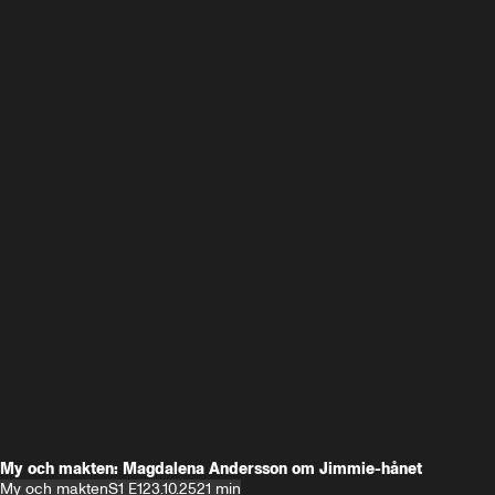
My och makten: Magdalena Andersson om Jimmie-hånet
My och makten
S1 E1
23.10.25
21 min