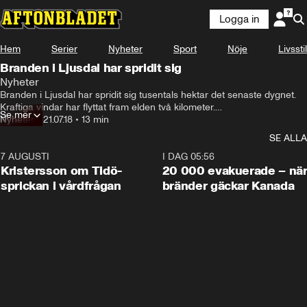
Logga in
Hem
Serier
Nyheter
Sport
Nöje
Livsstil
Branden i Ljusdal har spridit sig
Nyheter
Branden i Ljusdal har spridit sig tusentals hektar det senaste dygnet.

Kraftiga vindar har flyttat fram elden två kilometer.

Se mer
– Det är en flygbrand, säger Hans Nornholm, pressbefäl vid 
Nyheter
•
21.07.18
•
13 min
räddningstjänsten i Ljusdal.
SE ALLA
7 AUGUSTI
0:42
I DAG 05:56
Kristersson om Tidö-
20 000 evakuerade – nä
sprickan i vårdfrågan
bränder gäckar Kanada