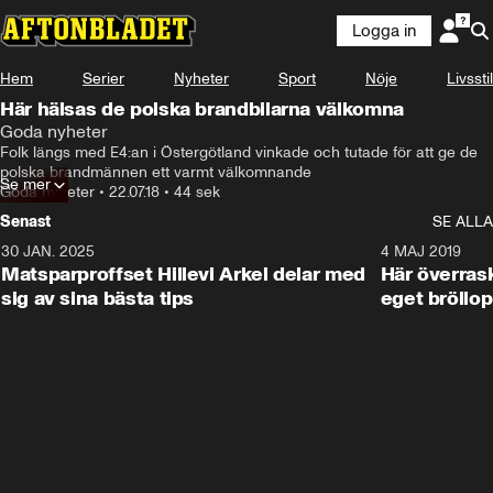
Logga in
Hem
Serier
Nyheter
Sport
Nöje
Livsstil
Här hälsas de polska brandbilarna välkomna
Goda nyheter
Folk längs med E4:an i Östergötland vinkade och tutade för att ge de 
polska brandmännen ett varmt välkomnande
Se mer
Goda nyheter
•
22.07.18
•
44 sek
Senast
SE ALLA
30 JAN. 2025
0:59
4 MAJ 2019
Matsparproffset Hillevi Arkel delar med
Här överrask
sig av sina bästa tips
eget bröllop