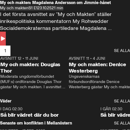
My och makten: Magdalena Andersson om Jimmie-hånet
My och makten
S1 E1
23.10.25
21 min
I det första avsnittet av ”My och Makten” ställer 
inrikespolitiska kommentatorn My Rohwedder 
Socialdemokraternas partiledare Magdalena 
Andersson till svars.
1
SE ALLA
AVSNITT 12
•
11 JUNI
26:27
AVSNITT 11
•
4 JUNI
2
My och makten: Douglas
My och makten: Denice
Thor
Westerberg
Moderata ungdomsförbundet 
Ungsvenskarnas 
(MUF:s) ordförande Douglas Thor 
förbundsordförande Denice 
gästar My och makten. I avsnittet 
Westerberg gästar My och makten.
diskuteras tonårsutvisningarna och 
avsnittet diskuteras migrationsfrå
hur Moderaterna ska locka väljare till 
och hur SD ska locka kvinnliga 
Väder
SE ALLA
valet i höst. 
väljare. 
I DAG 02:30
1:06
I GÅR 02:30
Så blir vädret där du bor
Så blir vädr
Senaste om konflikten i Mellanöstern
SE ALLA