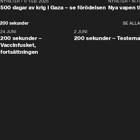
NYHETER
•
17 FEB. 2025
0:45
NYHETER
•
16 F
500 dagar av krig i Gaza – se förödelsen
Nya vapen ti
200 sekunder
SE ALLA
24 JUNI
5:00
2 JUNI
200 sekunder –
200 sekunder – Testern
Vaccinfusket,
fortsättningen