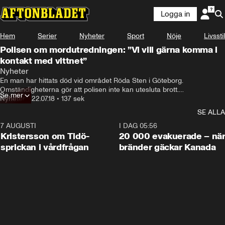
Logga in
Hem
Serier
Nyheter
Sport
Nöje
Livsstil
Polisen om mordutredningen: ”Vi vill gärna komma i
kontakt med vittnet”
Nyheter
En man har hittats död vid området Röda Sten i Göteborg.

Omständigheterna gör att polisen inte kan utesluta brott.

Se mer
Enligt polisen har det pågått en fest i området och personer som finns 
Nyheter
•
22.07.18
•
137 sek
kvar kommer att höras.
SE ALLA
7 AUGUSTI
0:42
I DAG 05:56
Kristersson om Tidö-
20 000 evakuerade – nä
sprickan i vårdfrågan
bränder gäckar Kanada