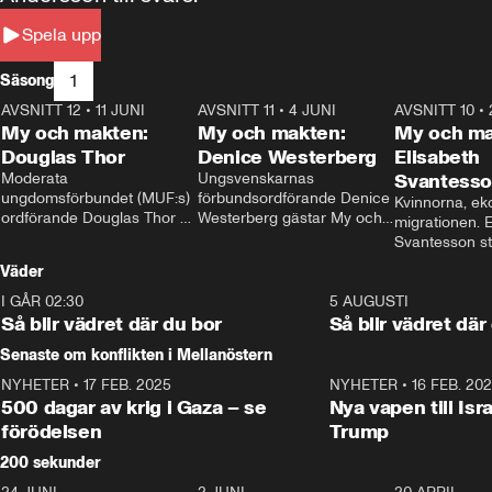
Spela upp
1
Säsong
AVSNITT 12
•
11 JUNI
26:27
AVSNITT 11
•
4 JUNI
23:40
AVSNITT 10
•
My och makten:
My och makten:
My och ma
Douglas Thor
Denice Westerberg
Elisabeth
Moderata 
Ungsvenskarnas 
Svantess
ungdomsförbundet (MUF:s) 
förbundsordförande Denice 
Kvinnorna, ek
ordförande Douglas Thor 
Westerberg gästar My och 
migrationen. E
gästar My och makten. I 
makten. I avsnittet 
Svantesson stäl
avsnittet diskuteras 
diskuteras migrationsfrågan 
när finansmini
Väder
tonårsutvisningarna och hur 
och hur SD ska locka 
Moderaterna ska locka 
kvinnliga väljare. 
I GÅR 02:30
1:06
5 AUGUSTI
väljare till valet i höst. 
Så blir vädret där du bor
Så blir vädret där
Senaste om konflikten i Mellanöstern
NYHETER
•
17 FEB. 2025
0:45
NYHETER
•
16 FEB. 20
500 dagar av krig i Gaza – se
Nya vapen till Isr
förödelsen
Trump
200 sekunder