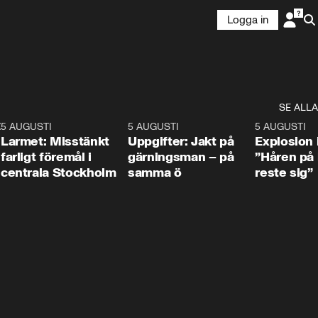
Logga in
SE ALLA
:30
6
5 AUGUSTI
0:35
5 AUGUSTI
0:33
5 AUGUSTI
Larmet: Misstänkt
Uppgifter: Jakt på
Explosion 
farligt föremål i
gärningsman – på
”Håren på
centrala Stockholm
samma ö
reste sig”