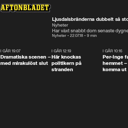
Ljusdalsbränderna dubbelt så st
Nyheter
Har växt snabbt dom senaste dygn
Nyheter
•
22.07.18
•
9 min
I GÅR 19:07
0:42
I GÅR 12:19
0:45
I GÅR 10:16
Dramatiska scenen –
Här knockas
Per-Inge fa
med mirakulöst slut
politikern på
hemmet – 
stranden
komma ut