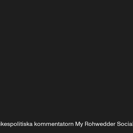
r inrikespolitiska kommentatorn My Rohwedder Soci