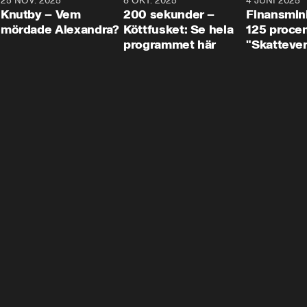
3
25 NOV. 2025
31:05
8 OKT. 2025
4:29
4 JUNI 2025
Knutby – Vem
200 sekunder –
Finansmin
mördade Alexandra?
Köttfusket: Se hela
125 procent
programmet här
"Skattever
viktig uppg