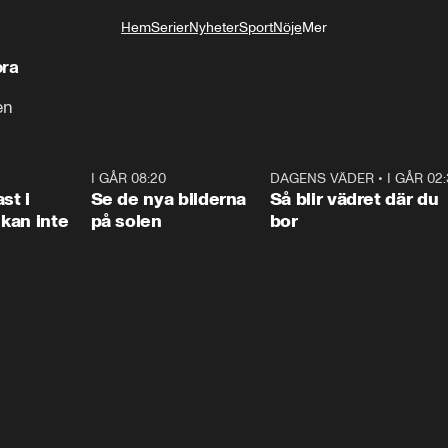
Hem
Serier
Nyheter
Sport
Nöje
Mer
Livsstil
ora
en
1:26
I GÅR 08:20
0:31
DAGENS VÄDER
•
I GÅR 02
1:0
st i
Se de nya bilderna
Så blir vädret där du
kan inte
på solen
bor