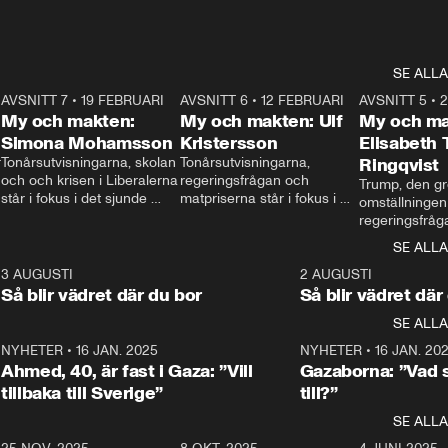
SE ALLA
7
AVSNITT 7
•
19 FEBRUARI
24:30
AVSNITT 6
•
12 FEBRUARI
27:30
AVSNITT 5
•
My och makten:
My och makten: Ulf
My och ma
Simona Mohamsson
Kristersson
Elisabeth
 
Tonårsutvisningarna, skolan 
Tonårsutvisningarna, 
Ringqvist
och och krisen i Liberalerna 
regeringsfrågan och 
Trump, den gr
står i fokus i det sjunde 
matpriserna står i fokus i 
omställningen
avsnittet av ”My och 
det sjätte avsnittet av ”My 
regeringsfråga
makten”. Se när 
och makten”. Se när 
centrum i det 
SE ALLA
Aftonbladets inrikespolitiska 
Aftonbladets inrikespolitiska 
avsnittet av ”
kommentator My 
kommentator My 
6
3 AUGUSTI
1:06
2 AUGUSTI
Makten”. Se nä
Rohwedder ställer 
Rohwedder ställer 
Så blir vädret där du bor
Så blir vädret där
Aftonbladets in
utbildnings- och 
statsminister Ulf Kristersson 
kommentator 
SE ALLA
integrationsminister Simona 
till svars.
Rohwedder stäl
Mohamsson till svars.
Centerpartiets
2
NYHETER
•
16 JAN. 2025
1:01
NYHETER
•
16 JAN. 20
Thand Ring till
Ahmed, 40, är fast i Gaza: ”Vill
Gazaborna: ”Vad s
tillbaka till Sverige”
till?”
SE ALLA