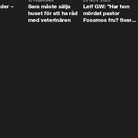
4:24
10 FEBRUARI
4:13
26 NOV. 2025
8:1
der –
Sara måste sälja
Leif GW: ”Har hon
huset för att ha råd
mördat pastor
med veterinären
Fossmos fru? Svar
nej.”