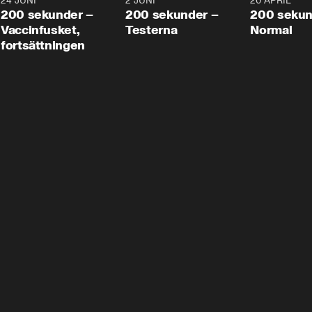
24 JUNI
5:00
2 JUNI
4:23
20 APRIL
200 sekunder –
200 sekunder –
200 sekun
Vaccinfusket,
Testerna
Normal
fortsättningen