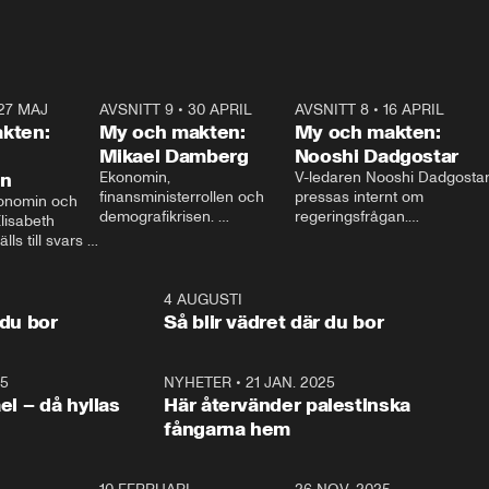
27 MAJ
3:51
AVSNITT 9
•
30 APRIL
24:00
AVSNITT 8
•
16 APRIL
25:1
kten:
My och makten:
My och makten:
Mikael Damberg
Nooshi Dadgostar
on
Ekonomin, 
V-ledaren Nooshi Dadgostar
finansministerrollen och 
pressas internt om 
onomin och 
demografikrisen. 
regeringsfrågan.

lisabeth 
Oppositionen ställs till svars 
I Aftonbladets 
ls till svars 
när Socialdemokraternas 
partiledarutfrågning ”My 
stern gästar 
Mikael Damberg gästar My 
och Makten” sätter hon ner 
My och Makten. 
och Makten. 
foten mot kritikerna:

1:06
4 AUGUSTI
1:0
– Vi ställer upp i val. Ska vi 
 du bor
Så blir vädret där du bor
vara med så sitter vi förstås 
25
1:22
NYHETER
•
21 JAN. 2025
0:5
ael – då hyllas
Här återvänder palestinska
fångarna hem