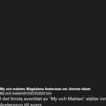
My och makten: Magdalena Andersson om Jimmie-hånet
My och makten
S1 E1
23.10.25
21 min
I det första avsnittet av ”My och Makten” ställe
Andersson till svars.