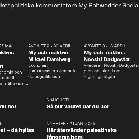
r inrikespolitiska kommentatorn My Rohwedder Soci
27 MAJ
3:51
AVSNITT 9
•
30 APRIL
24:00
AVSNITT 8
•
16 APRIL
25:1
kten:
My och makten:
My och makten:
Mikael Damberg
Nooshi Dadgostar
on
Ekonomin, 
V-ledaren Nooshi Dadgostar
finansministerrollen och 
pressas internt om 
onomin och 
demografikrisen. 
regeringsfrågan.

lisabeth 
Oppositionen ställs till svars 
I Aftonbladets 
ls till svars 
när Socialdemokraternas 
partiledarutfrågning ”My 
stern gästar 
Mikael Damberg gästar My 
och Makten” sätter hon ner 
My och Makten. 
och Makten. 
foten mot kritikerna:

1:06
6 AUGUSTI
1:0
– Vi ställer upp i val. Ska vi 
 du bor
Så blir vädret där du bor
vara med så sitter vi förstås 
25
1:22
NYHETER
•
21 JAN. 2025
0:5
ael – då hyllas
Här återvänder palestinska
fångarna hem