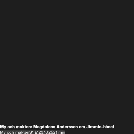
My och makten: Magdalena Andersson om Jimmie-hånet
My och makten
S1 E1
23.10.25
21 min