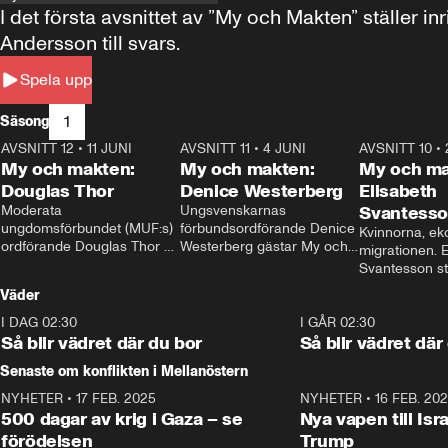
I det första avsnittet av ”My och Makten” ställe
Andersson till svars.
Spela upp
1
Säsong
AVSNITT 12
•
11 JUNI
26:27
AVSNITT 11
•
4 JUNI
23:40
AVSNITT 10
•
My och makten:
My och makten:
My och ma
Douglas Thor
Denice Westerberg
Elisabeth
Moderata 
Ungsvenskarnas 
Svantess
ungdomsförbundet (MUF:s) 
förbundsordförande Denice 
Kvinnorna, ek
ordförande Douglas Thor 
Westerberg gästar My och 
migrationen. E
gästar My och makten. I 
makten. I avsnittet 
Svantesson stäl
avsnittet diskuteras 
diskuteras migrationsfrågan 
när finansmini
Väder
tonårsutvisningarna och hur 
och hur SD ska locka 
Moderaterna ska locka 
kvinnliga väljare. 
I DAG 02:30
1:06
I GÅR 02:30
väljare till valet i höst. 
Så blir vädret där du bor
Så blir vädret där
Senaste om konflikten i Mellanöstern
NYHETER
•
17 FEB. 2025
0:45
NYHETER
•
16 FEB. 20
500 dagar av krig i Gaza – se
Nya vapen till Isr
förödelsen
Trump