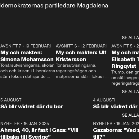
aldemokraternas partiledare Magdalena 
SE ALLA
7
AVSNITT 7
•
19 FEBRUARI
24:30
AVSNITT 6
•
12 FEBRUARI
27:30
AVSNITT 5
•
My och makten:
My och makten: Ulf
My och ma
Simona Mohamsson
Kristersson
Elisabeth
 
Tonårsutvisningarna, skolan 
Tonårsutvisningarna, 
Ringqvist
och och krisen i Liberalerna 
regeringsfrågan och 
Trump, den gr
står i fokus i det sjunde 
matpriserna står i fokus i 
omställningen
avsnittet av ”My och 
det sjätte avsnittet av ”My 
regeringsfråga
makten”. Se när 
och makten”. Se när 
centrum i det 
SE ALLA
Aftonbladets inrikespolitiska 
Aftonbladets inrikespolitiska 
avsnittet av ”
kommentator My 
kommentator My 
6
5 AUGUSTI
1:06
4 AUGUSTI
Makten”. Se nä
Rohwedder ställer 
Rohwedder ställer 
Så blir vädret där du bor
Så blir vädret där
Aftonbladets in
utbildnings- och 
statsminister Ulf Kristersson 
kommentator 
SE ALLA
integrationsminister Simona 
till svars.
Rohwedder stäl
Mohamsson till svars.
Centerpartiets
2
NYHETER
•
16 JAN. 2025
1:01
NYHETER
•
16 JAN. 20
Thand Ring till
Ahmed, 40, är fast i Gaza: ”Vill
Gazaborna: ”Vad s
tillbaka till Sverige”
till?”