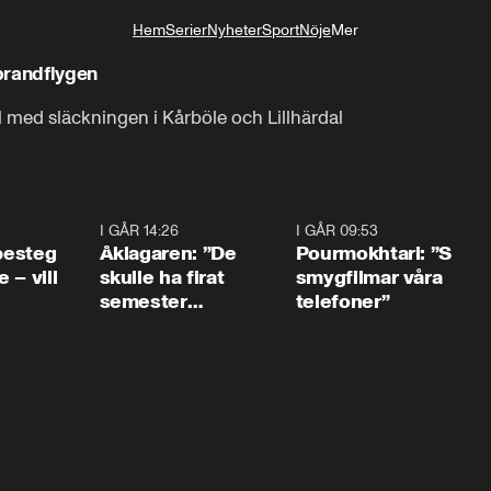
Hem
Serier
Nyheter
Sport
Nöje
Mer
Livsstil
 brandflygen
ll med släckningen i Kårböle och Lillhärdal
0:54
I GÅR 14:26
1:54
I GÅR 09:53
1:3
 besteg
Åklagaren: ”De
Pourmokhtari: ”S
 – vill
skulle ha firat
smygfilmar våra
semester
telefoner”
tillsammans”