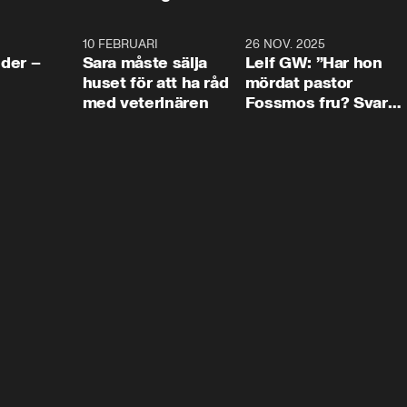
4:24
10 FEBRUARI
4:13
26 NOV. 2025
8:1
der –
Sara måste sälja
Leif GW: ”Har hon
huset för att ha råd
mördat pastor
med veterinären
Fossmos fru? Svar
nej.”