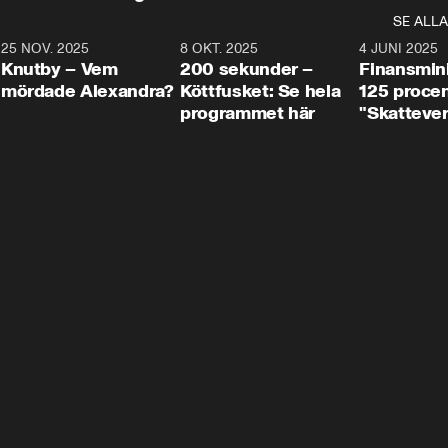
SE ALLA
3
25 NOV. 2025
31:05
8 OKT. 2025
4:29
4 JUNI 2025
Knutby – Vem
200 sekunder –
Finansmin
mördade Alexandra?
Köttfusket: Se hela
125 procent
programmet här
"Skattever
viktig uppg