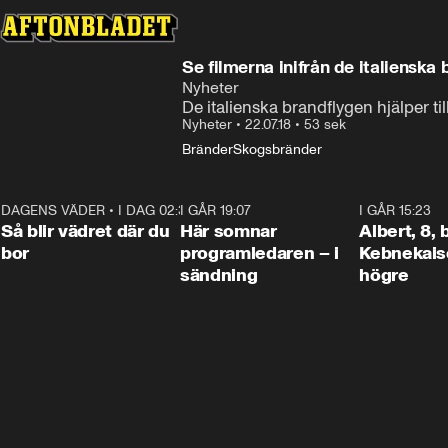
Se filmerna inifrån de italienska
Nyheter
De italienska brandflygen hjälper ti
Nyheter
•
22.07.18
•
53 sek
Bränder
Skogsbränder
DAGENS VÄDER
•
I DAG 02:30
1:06
I GÅR 19:07
0:45
I GÅR 15:23
Så blir vädret där du
Här somnar
Albert, 8,
bor
programledaren – i
Kebnekaise
sändning
högre