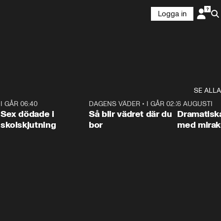
Logga in
SE ALLA
6
I GÅR 06:40
0:47
DAGENS VÄDER
•
I GÅR 02:30
1:06
6 AUGUSTI
Sex dödade i
Så blir vädret där du
Dramatisk
skolskjutning
bor
med miraku