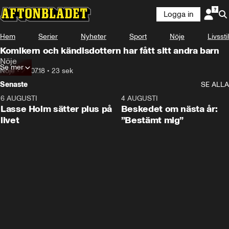
Logga in
Hem
Serier
Nyheter
Sport
Nöje
Livsstil
Komikern och kändisdottern har fått sitt andra barn
Nöje
Se mer
Nöje
•
22.07.18
•
23 sek
Senaste
SE ALLA
6 AUGUSTI
1:04
4 AUGUSTI
Lasse Holm sätter plus på
Beskedet om nästa år:
livet
”Bestämt mig”