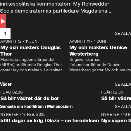
inrikespolitiska kommentatorn My Rohwedder 
Socialdemokraternas partiledare Magdalena 
Andersson till svars.
1
SE ALLA
AVSNITT 12
•
11 JUNI
26:27
AVSNITT 11
•
4 JUNI
2
My och makten: Douglas
My och makten: Denice
Thor
Westerberg
Moderata ungdomsförbundet 
Ungsvenskarnas 
(MUF:s) ordförande Douglas Thor 
förbundsordförande Denice 
gästar My och makten. I avsnittet 
Westerberg gästar My och makten.
diskuteras tonårsutvisningarna och 
avsnittet diskuteras migrationsfrå
hur Moderaterna ska locka väljare till 
och hur SD ska locka kvinnliga 
Väder
SE ALLA
valet i höst. 
väljare. 
I DAG 02:30
1:06
I GÅR 02:30
Så blir vädret där du bor
Så blir vädr
Senaste om konflikten i Mellanöstern
SE ALLA
NYHETER
•
17 FEB. 2025
0:45
NYHETER
•
16 F
500 dagar av krig i Gaza – se förödelsen
Nya vapen ti