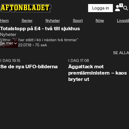
Logga in
Hem
Serier
Nyheter
Sport
Nöje
Livsstil
Totalstopp på E4 - två till sjukhus
Nyheter
Vittne: ”Vi har stått i kö i nästan två timmar”
Se mer
Nyheter
•
22.07.18
•
75 sek
SE ALLA
I DAG 19:15
0:36
I DAG 17:08
Se de nya UFO-bilderna
Äggattack mot
premiärministern – kaos
bryter ut