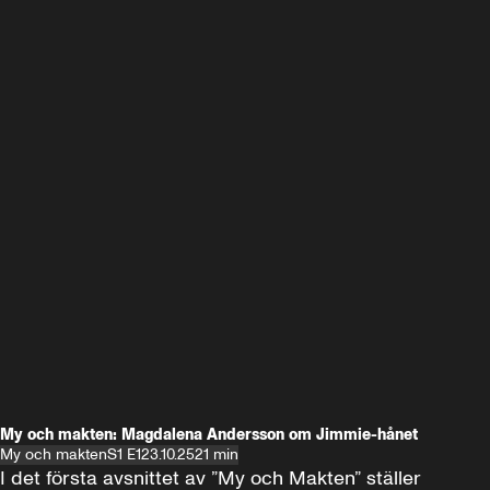
My och makten: Magdalena Andersson om Jimmie-hånet
My och makten
S1 E1
23.10.25
21 min
I det första avsnittet av ”My och Makten” ställer 