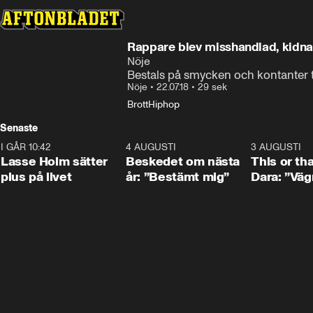
Rappare blev misshandlad, kidn
Nöje
Bestals på smycken och kontanter til
Nöje
•
22.07.18
•
29 sek
Brott
Hiphop
Senaste
I GÅR 10:42
1:04
4 AUGUSTI
0:24
3 AUGUSTI
Lasse Holm sätter
Beskedet om nästa
This or th
plus på livet
år: ”Bestämt mig”
Dara: ”Väg