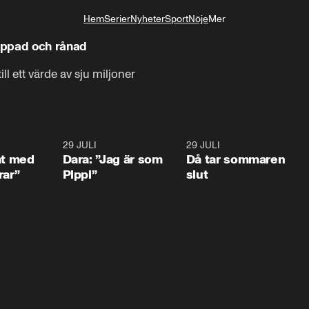
Hem
Serier
Nyheter
Sport
Nöje
Mer
Livsstil
appad och rånad
l ett värde av sju miljoner
1:02
29 JULI
0:41
29 JULI
0:3
at med
Dara: ”Jag är som
Då tar sommaren
rar”
Pippi”
slut