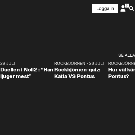
Logga in
SE ALLA
9
29 JULI
0:47
ROCKBJÖRNEN
•
28 JULI
0:15
ROCKBJÖRN
Duellen i Noll2 : ”Han
Rockbjörnen-quiz:
Hur väl kä
ljuger mest”
Katia VS Pontus
Pontus?