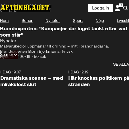
Logga in
Hem
Serier
Nyheter
Sport
Nöje
Livsstil
Brandexperten: ”Kampanjer där inget tänkt efter vad
som står”
Nyheter
Matvarukedjor uppmanar till grillning – mitt i brandhärdarna. 
Brandexperten Björn Björkman är kritisk
Se mer
Nyheter
•
19.07.18
•
50 sek
SE ALLA
I DAG 19:07
0:42
I DAG 12:19
Dramatiska scenen – med
Här knockas politikern p
mirakulöst slut
stranden