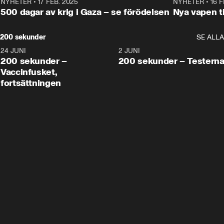
NYHETER
•
17 FEB. 2025
0:45
NYHETER
•
16 F
500 dagar av krig i Gaza – se förödelsen
Nya vapen ti
200 sekunder
SE ALLA
24 JUNI
5:00
2 JUNI
200 sekunder –
200 sekunder – Testern
Vaccinfusket,
fortsättningen