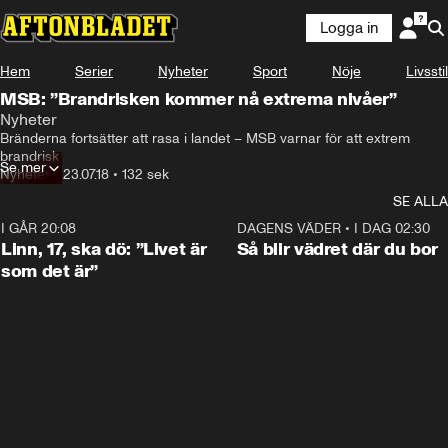
Logga in
Hem
Serier
Nyheter
Sport
Nöje
Livsstil
MSB: ”Brandrisken kommer nå extrema nivåer”
Nyheter
Bränderna fortsätter att rasa i landet – MSB varnar för att extrem 
brandrisk
Se mer
Nyheter
•
23.07.18
•
132 sek
SE ALLA
I GÅR 20:08
4:38
DAGENS VÄDER
•
I DAG 02:30
Linn, 17, ska dö: ”Livet är
Så blir vädret där du bor
som det är”