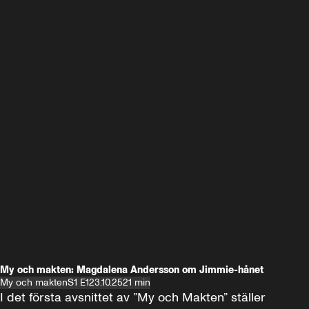
My och makten: Magdalena Andersson om Jimmie-hånet
My och makten
S1 E1
23.10.25
21 min
I det första avsnittet av ”My och Makten” ställer 