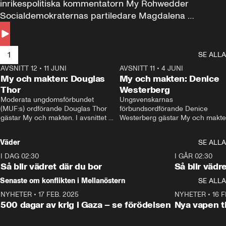
inrikespolitiska kommentatorn My Rohwedder 
Socialdemokraternas partiledare Magdalena 
Andersson till svars.
1
SE ALLA
AVSNITT 12
•
11 JUNI
26:27
AVSNITT 11
•
4 JUNI
2
My och makten: Douglas
My och makten: Denice
Thor
Westerberg
Moderata ungdomsförbundet 
Ungsvenskarnas 
(MUF:s) ordförande Douglas Thor 
förbundsordförande Denice 
gästar My och makten. I avsnittet 
Westerberg gästar My och makten.
diskuteras tonårsutvisningarna och 
avsnittet diskuteras migrationsfrå
hur Moderaterna ska locka väljare till 
och hur SD ska locka kvinnliga 
Väder
SE ALLA
valet i höst. 
väljare. 
I DAG 02:30
1:06
I GÅR 02:30
Så blir vädret där du bor
Så blir vädr
Senaste om konflikten i Mellanöstern
SE ALLA
NYHETER
•
17 FEB. 2025
0:45
NYHETER
•
16 F
500 dagar av krig i Gaza – se förödelsen
Nya vapen ti