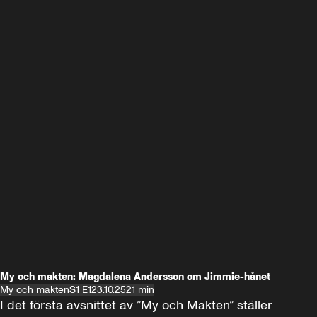
My och makten: Magdalena Andersson om Jimmie-hånet
My och makten
S1 E1
23.10.25
21 min
I det första avsnittet av ”My och Makten” ställer 