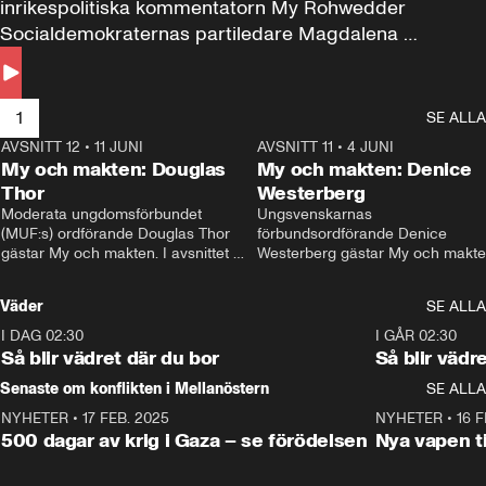
inrikespolitiska kommentatorn My Rohwedder 
Socialdemokraternas partiledare Magdalena 
Andersson till svars.
1
SE ALLA
AVSNITT 12
•
11 JUNI
26:27
AVSNITT 11
•
4 JUNI
2
My och makten: Douglas
My och makten: Denice
Thor
Westerberg
Moderata ungdomsförbundet 
Ungsvenskarnas 
(MUF:s) ordförande Douglas Thor 
förbundsordförande Denice 
gästar My och makten. I avsnittet 
Westerberg gästar My och makten.
diskuteras tonårsutvisningarna och 
avsnittet diskuteras migrationsfrå
hur Moderaterna ska locka väljare till 
och hur SD ska locka kvinnliga 
Väder
SE ALLA
valet i höst. 
väljare. 
I DAG 02:30
1:06
I GÅR 02:30
Så blir vädret där du bor
Så blir vädr
Senaste om konflikten i Mellanöstern
SE ALLA
NYHETER
•
17 FEB. 2025
0:45
NYHETER
•
16 F
500 dagar av krig i Gaza – se förödelsen
Nya vapen ti