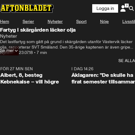
Logga in
Hem
Serier
Nyheter
Sport
Nöje
Livsstil
Fartyg i skärgården läcker olja
Nyheter
Det lastfartyg som gått på grund i skärgården utanför Västervik läcker 
olja, rapporterar SVT Småland. Den 35-årige kaptenen är även gripen 
Se mer
för misstänkt för sjöfylleri.
Nyheter
•
23.07.18
•
7 min
SE ALLA
FÖR 27 MIN SEN
0:54
I DAG 14:26
Albert, 8, besteg
Åklagaren: ”De skulle ha
Kebnekaise – vill högre
firat semester tillsamma