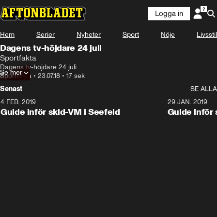
Logga in
Hem
Serier
Nyheter
Sport
Nöje
Livsstil
Dagens tv-höjdare 24 juli
Sportfakta
Dagens tv-höjdare 24 juli
Se mer
Sportfakta
•
23.07.18
•
17 sek
Senast
SE ALLA
4 FEB. 2019
0:48
29 JAN. 2019
Guide inför skid-VM i Seefeld
Guide inför