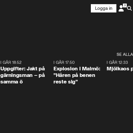
Logga in
SE ALLA
5
I GÅR 18:52
0:33
I GÅR 17:50
1:10
I GÅR 12:33
Uppgifter: Jakt på
Explosion i Malmö:
Mjölkaos p
gärningsman – på
”Håren på benen
samma ö
reste sig”