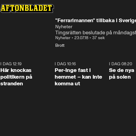
"Ferrarimannen" tillbaka i Sverig
Nyheter
Tingsrätten beslutade på måndags
Nyheter
•
23.07.18
•
37 sek
Brott
I DAG 12:19
0:45
I DAG 10:16
1:26
I DAG 08:20
Här knockas
Per-Inge fast i
Se de nya 
politikern på
hemmet – kan inte
på solen
stranden
komma ut