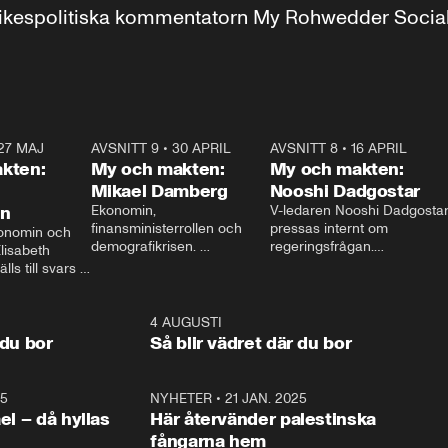
r inrikespolitiska kommentatorn My Rohwedder Soci
27 MAJ
3:51
AVSNITT 9
•
30 APRIL
24:00
AVSNITT 8
•
16 APRIL
25:1
kten:
My och makten:
My och makten:
Mikael Damberg
Nooshi Dadgostar
on
Ekonomin, 
V-ledaren Nooshi Dadgostar
finansministerrollen och 
pressas internt om 
onomin och 
demografikrisen. 
regeringsfrågan.

lisabeth 
Oppositionen ställs till svars 
I Aftonbladets 
ls till svars 
när Socialdemokraternas 
partiledarutfrågning ”My 
stern gästar 
Mikael Damberg gästar My 
och Makten” sätter hon ner 
My och Makten. 
och Makten. 
foten mot kritikerna:

1:06
4 AUGUSTI
1:0
– Vi ställer upp i val. Ska vi 
 du bor
Så blir vädret där du bor
vara med så sitter vi förstås 
25
1:22
NYHETER
•
21 JAN. 2025
0:5
ael – då hyllas
Här återvänder palestinska
fångarna hem