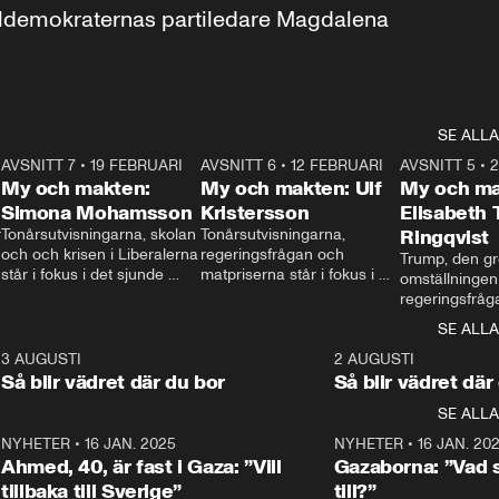
aldemokraternas partiledare Magdalena 
SE ALLA
7
AVSNITT 7
•
19 FEBRUARI
24:30
AVSNITT 6
•
12 FEBRUARI
27:30
AVSNITT 5
•
My och makten:
My och makten: Ulf
My och ma
Simona Mohamsson
Kristersson
Elisabeth
 
Tonårsutvisningarna, skolan 
Tonårsutvisningarna, 
Ringqvist
och och krisen i Liberalerna 
regeringsfrågan och 
Trump, den gr
står i fokus i det sjunde 
matpriserna står i fokus i 
omställningen
avsnittet av ”My och 
det sjätte avsnittet av ”My 
regeringsfråga
makten”. Se när 
och makten”. Se när 
centrum i det 
SE ALLA
Aftonbladets inrikespolitiska 
Aftonbladets inrikespolitiska 
avsnittet av ”
kommentator My 
kommentator My 
6
3 AUGUSTI
1:06
2 AUGUSTI
Makten”. Se nä
Rohwedder ställer 
Rohwedder ställer 
Så blir vädret där du bor
Så blir vädret där
Aftonbladets in
utbildnings- och 
statsminister Ulf Kristersson 
kommentator 
SE ALLA
integrationsminister Simona 
till svars.
Rohwedder stäl
Mohamsson till svars.
Centerpartiets
2
NYHETER
•
16 JAN. 2025
1:01
NYHETER
•
16 JAN. 20
Thand Ring till
Ahmed, 40, är fast i Gaza: ”Vill
Gazaborna: ”Vad s
tillbaka till Sverige”
till?”