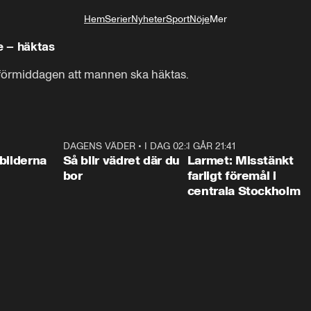
Hem
Serier
Nyheter
Sport
Nöje
Mer
Livsstil
e – häktas
förmiddagen att mannen ska häktas.
0:31
DAGENS VÄDER
•
I DAG 02:30
1:06
I GÅR 21:41
0:3
bilderna
Så blir vädret där du
Larmet: Misstänkt
bor
farligt föremål i
centrala Stockholm