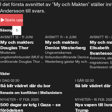
I det första avsnittet av ”My och Makten” ställe
Andersson till svars.
Spela upp
1
Säsong
AVSNITT 12
•
11 JUNI
26:27
AVSNITT 11
•
4 JUNI
23:40
AVSNITT 10
•
My och makten:
My och makten:
My och ma
Douglas Thor
Denice Westerberg
Elisabeth
Moderata 
Ungsvenskarnas 
Svantess
ungdomsförbundet (MUF:s) 
förbundsordförande Denice 
Kvinnorna, ek
ordförande Douglas Thor 
Westerberg gästar My och 
migrationen. E
gästar My och makten. I 
makten. I avsnittet 
Svantesson stäl
avsnittet diskuteras 
diskuteras migrationsfrågan 
när finansmini
Väder
tonårsutvisningarna och hur 
och hur SD ska locka 
Moderaterna ska locka 
kvinnliga väljare. 
I DAG 02:30
1:06
I GÅR 02:30
väljare till valet i höst. 
Så blir vädret där du bor
Så blir vädret där
Senaste om konflikten i Mellanöstern
NYHETER
•
17 FEB. 2025
0:45
NYHETER
•
16 FEB. 20
500 dagar av krig i Gaza – se
Nya vapen till Isr
förödelsen
Trump