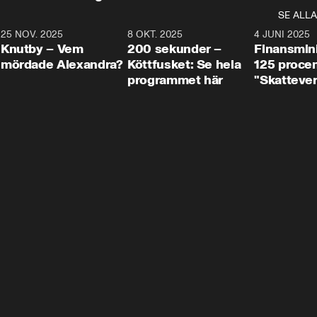
SE ALLA
3
25 NOV. 2025
31:05
8 OKT. 2025
4:29
4 JUNI 2025
Knutby – Vem
200 sekunder –
Finansmin
mördade Alexandra?
Köttfusket: Se hela
125 procent
programmet här
"Skattever
viktig uppg