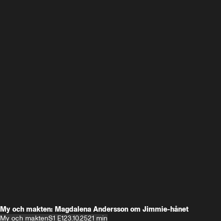
My och makten: Magdalena Andersson om Jimmie-hånet
My och makten
S1 E1
23.10.25
21 min