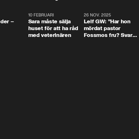
4:24
10 FEBRUARI
4:13
26 NOV. 2025
8:1
der –
Sara måste sälja
Leif GW: ”Har hon
huset för att ha råd
mördat pastor
med veterinären
Fossmos fru? Svar
nej.”