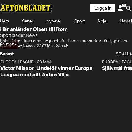
Logga in
Hem
Serier
Nyheter
Sport
Nöje
Livsstil
Här anländer Olsen till Rom
Sportbladet News
Robin Olsen togs emot av jubel från Romas supportrar på flygplatsen.
Se mer
Sportbladet News
•
23.07.18
•
124 sek
Senast
SE ALLA
EUROPA LEAGUE
•
20 MAJ
1:32
EUROPA LEAG
Victor Nilsson Lindelöf vinner Europa
Självmål frå
League med sitt Aston Villa