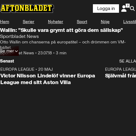
Logga in
Hem
Serier
Nyheter
Sport
Nöje
Livsstil
Wallin: ”Skulle vara grymt att göra dem sällskap”
Sportbladet News
Otto Wallin om chanserna på europatitel – och drömmen om VM-
bältet.
Se mer
Sportbladet News
•
23.07.18
•
3 min
Senast
SE ALLA
EUROPA LEAGUE
•
20 MAJ
1:32
EUROPA LEAG
Victor Nilsson Lindelöf vinner Europa
Självmål frå
League med sitt Aston Villa