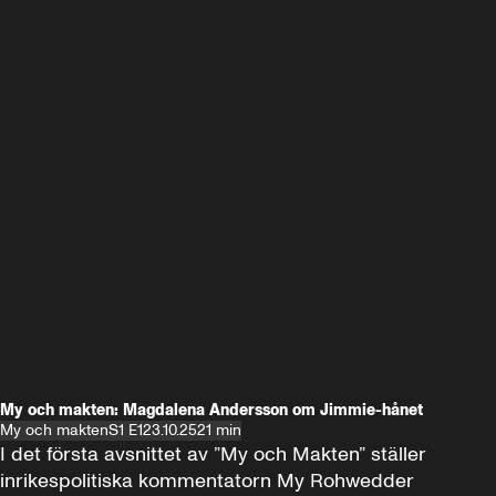
My och makten: Magdalena Andersson om Jimmie-hånet
My och makten
S1 E1
23.10.25
21 min
I det första avsnittet av ”My och Makten” ställer 
inrikespolitiska kommentatorn My Rohwedder 