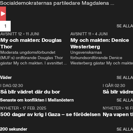
Socialdemokraternas partiledare Magdalena 
Andersson till svars.
1
SE ALLA
AVSNITT 12
•
11 JUNI
26:27
AVSNITT 11
•
4 JUNI
2
My och makten: Douglas
My och makten: Denice
Thor
Westerberg
Moderata ungdomsförbundet 
Ungsvenskarnas 
(MUF:s) ordförande Douglas Thor 
förbundsordförande Denice 
gästar My och makten. I avsnittet 
Westerberg gästar My och makten.
diskuteras tonårsutvisningarna och 
avsnittet diskuteras migrationsfrå
hur Moderaterna ska locka väljare till 
och hur SD ska locka kvinnliga 
Väder
SE ALLA
valet i höst. 
väljare. 
I DAG 02:30
1:06
I GÅR 02:30
Så blir vädret där du bor
Så blir vädr
Senaste om konflikten i Mellanöstern
SE ALLA
NYHETER
•
17 FEB. 2025
0:45
NYHETER
•
16 F
500 dagar av krig i Gaza – se förödelsen
Nya vapen ti
200 sekunder
SE ALLA