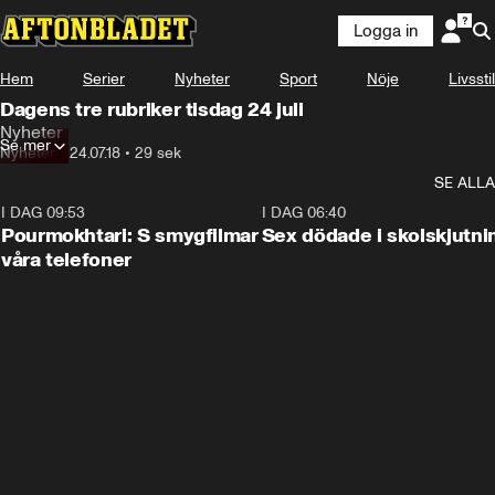
Logga in
Hem
Serier
Nyheter
Sport
Nöje
Livsstil
Dagens tre rubriker tisdag 24 juli
Nyheter
Se mer
Nyheter
•
24.07.18
•
29 sek
SE ALLA
I DAG 09:53
1:36
I DAG 06:40
Pourmokhtari: S smygfilmar
Sex dödade i skolskjutni
våra telefoner