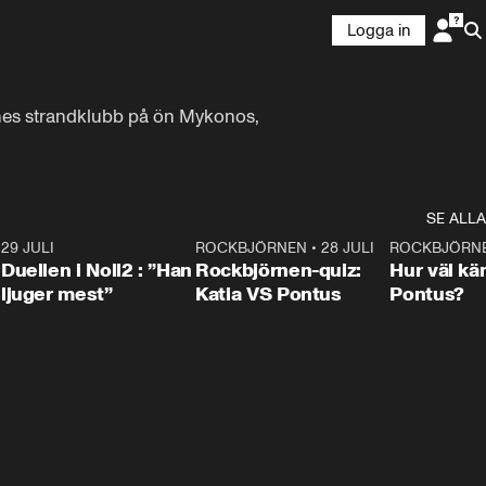
Logga in
es strandklubb på ön Mykonos, 
SE ALLA
9
29 JULI
0:47
ROCKBJÖRNEN
•
28 JULI
0:15
ROCKBJÖRN
Duellen i Noll2 : ”Han
Rockbjörnen-quiz:
Hur väl kä
ljuger mest”
Katia VS Pontus
Pontus?