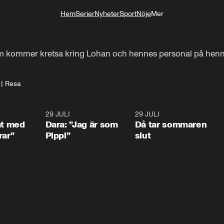
Hem
Serier
Nyheter
Sport
Nöje
Mer
Livsstil
m kommer kretsa kring Lohan och hennes personal på henn
 | Resa
1:02
29 JULI
0:41
29 JULI
0:3
at med
Dara: ”Jag är som
Då tar sommaren
rar”
Pippi”
slut