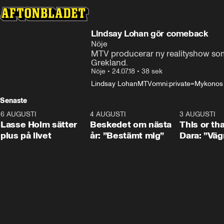
Lindsay Lohan gör comeback
Nöje
MTV producerar ny realityshow so
Grekland.
Nöje
•
24.07.18
•
38 sek
Lindsay Lohan
MTV
omni:private=Mykonos
Senaste
6 AUGUSTI
1:04
4 AUGUSTI
0:24
3 AUGUSTI
Lasse Holm sätter
Beskedet om nästa
This or th
plus på livet
år: ”Bestämt mig”
Dara: ”Väg