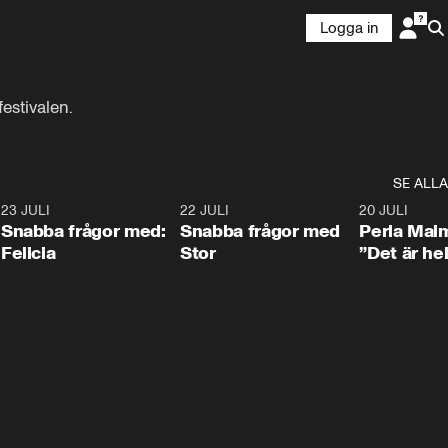
Logga in
estivalen.
SE ALLA
8
23 JULI
0:51
22 JULI
0:52
20 JULI
Snabba frågor med:
Snabba frågor med
Perla Mal
Felicia
Stor
”Det är hel