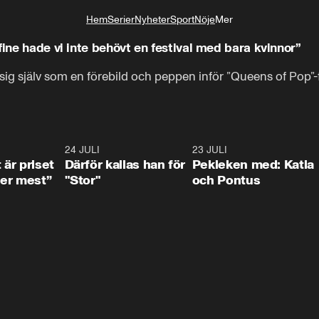
Hem
Serier
Nyheter
Sport
Nöje
Mer
Livsstil
fine hade vi inte behövt en festival med bara kvinnor”
ig själv som en förebild och peppen inför ”Queens of Pop”-f
0:33
24 JULI
0:28
23 JULI
0:3
 är priset
Därför kallas han för
Pekleken med: Katia
er mest”
"Stor"
och Pontus