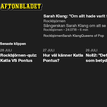
Sarah Klang: ”Om allt hade varit 
Rockbjörnen
Sångerskan Sarah Klang om att se s
Rockbjörnen
•
24.07.18
•
6 min
Rockbjörnen
Sarah Klang
Queens of Pop
Senaste klippen
28 JULI
0:15
27 JULI
0:46
26 JULI
Rockbjörnen-quiz:
Hur väl känner Katia
Noll2: ”Det
Katia VS Pontus
Pontus?
som betyd