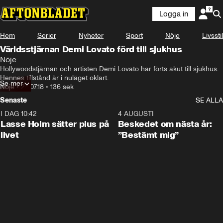
Logga in
Hem
Serier
Nyheter
Sport
Nöje
Livsstil
Världsstjärnan Demi Lovato förd till sjukhus
Nöje
Hollywoodstjärnan och artisten Demi Lovato har förts akut till sjukhus. 
Hennes tillstånd är i nuläget oklart.
Se mer
Nöje
•
24.07.18
•
136 sek
Senaste
SE ALLA
I DAG 10:42
1:04
4 AUGUSTI
Lasse Holm sätter plus på
Beskedet om nästa år:
livet
”Bestämt mig”