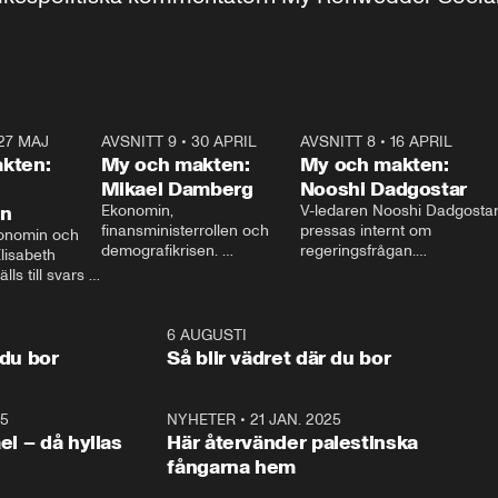
27 MAJ
3:51
AVSNITT 9
•
30 APRIL
24:00
AVSNITT 8
•
16 APRIL
25:1
kten:
My och makten:
My och makten:
Mikael Damberg
Nooshi Dadgostar
on
Ekonomin, 
V-ledaren Nooshi Dadgostar
finansministerrollen och 
pressas internt om 
onomin och 
demografikrisen. 
regeringsfrågan.

lisabeth 
Oppositionen ställs till svars 
I Aftonbladets 
ls till svars 
när Socialdemokraternas 
partiledarutfrågning ”My 
stern gästar 
Mikael Damberg gästar My 
och Makten” sätter hon ner 
My och Makten. 
och Makten. 
foten mot kritikerna:

1:06
6 AUGUSTI
1:0
– Vi ställer upp i val. Ska vi 
 du bor
Så blir vädret där du bor
vara med så sitter vi förstås 
25
1:22
NYHETER
•
21 JAN. 2025
0:5
ael – då hyllas
Här återvänder palestinska
fångarna hem