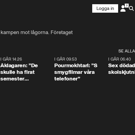
Logga in
 kampen mot lågorna. Företaget 
SE ALLA
4
I GÅR 14:26
1:54
I GÅR 09:53
1:36
I GÅR 06:40
Åklagaren: ”De
Pourmokhtari: ”S
Sex dödad
skulle ha firat
smygfilmar våra
skolskjutn
semester
telefoner”
tillsammans”