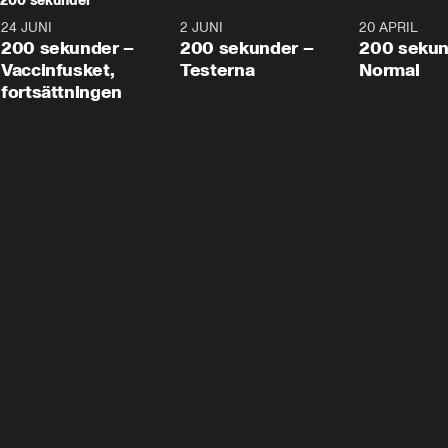
200 sekunder
24 JUNI
5:00
2 JUNI
4:23
20 APRIL
200 sekunder –
200 sekunder –
200 sekun
Vaccinfusket,
Testerna
Normal
fortsättningen