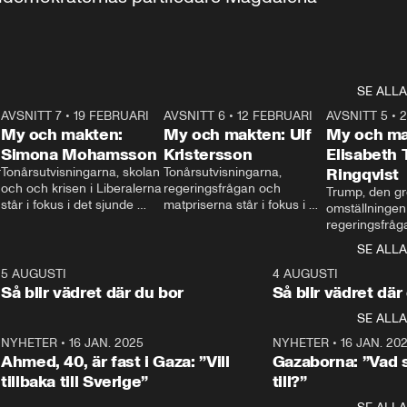
SE ALLA
7
AVSNITT 7
•
19 FEBRUARI
24:30
AVSNITT 6
•
12 FEBRUARI
27:30
AVSNITT 5
•
My och makten:
My och makten: Ulf
My och ma
Simona Mohamsson
Kristersson
Elisabeth
 
Tonårsutvisningarna, skolan 
Tonårsutvisningarna, 
Ringqvist
och och krisen i Liberalerna 
regeringsfrågan och 
Trump, den gr
står i fokus i det sjunde 
matpriserna står i fokus i 
omställningen
avsnittet av ”My och 
det sjätte avsnittet av ”My 
regeringsfråga
makten”. Se när 
och makten”. Se när 
centrum i det 
SE ALLA
Aftonbladets inrikespolitiska 
Aftonbladets inrikespolitiska 
avsnittet av ”
kommentator My 
kommentator My 
6
5 AUGUSTI
1:06
4 AUGUSTI
Makten”. Se nä
Rohwedder ställer 
Rohwedder ställer 
Så blir vädret där du bor
Så blir vädret där
Aftonbladets in
utbildnings- och 
statsminister Ulf Kristersson 
kommentator 
SE ALLA
integrationsminister Simona 
till svars.
Rohwedder stäl
Mohamsson till svars.
Centerpartiets
2
NYHETER
•
16 JAN. 2025
1:01
NYHETER
•
16 JAN. 20
Thand Ring till
Ahmed, 40, är fast i Gaza: ”Vill
Gazaborna: ”Vad s
tillbaka till Sverige”
till?”