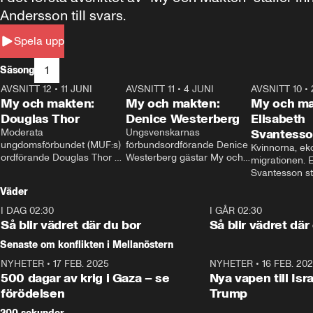
Andersson till svars.
Spela upp
1
Säsong
AVSNITT 12
•
11 JUNI
26:27
AVSNITT 11
•
4 JUNI
23:40
AVSNITT 10
•
My och makten:
My och makten:
My och ma
Douglas Thor
Denice Westerberg
Elisabeth
Moderata 
Ungsvenskarnas 
Svantess
ungdomsförbundet (MUF:s) 
förbundsordförande Denice 
Kvinnorna, ek
ordförande Douglas Thor 
Westerberg gästar My och 
migrationen. E
gästar My och makten. I 
makten. I avsnittet 
Svantesson stäl
avsnittet diskuteras 
diskuteras migrationsfrågan 
när finansmini
Väder
tonårsutvisningarna och hur 
och hur SD ska locka 
Moderaterna ska locka 
kvinnliga väljare. 
I DAG 02:30
1:06
I GÅR 02:30
väljare till valet i höst. 
Så blir vädret där du bor
Så blir vädret där
Senaste om konflikten i Mellanöstern
NYHETER
•
17 FEB. 2025
0:45
NYHETER
•
16 FEB. 20
500 dagar av krig i Gaza – se
Nya vapen till Isr
förödelsen
Trump