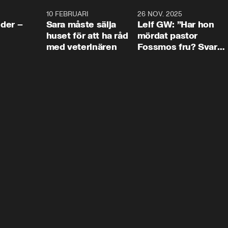
4:24
10 FEBRUARI
4:13
26 NOV. 2025
8:1
der –
Sara måste sälja
Leif GW: ”Har hon
huset för att ha råd
mördat pastor
med veterinären
Fossmos fru? Svar
nej.”