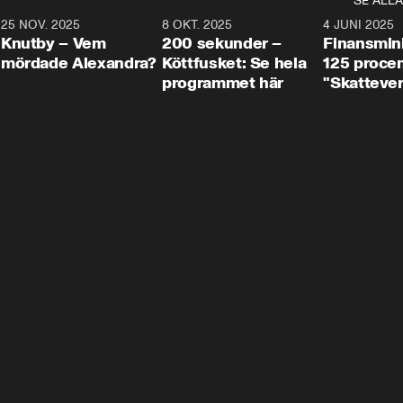
SE ALLA
3
25 NOV. 2025
31:05
8 OKT. 2025
4:29
4 JUNI 2025
Knutby – Vem
200 sekunder –
Finansmin
mördade Alexandra?
Köttfusket: Se hela
125 procent
programmet här
"Skattever
viktig uppg