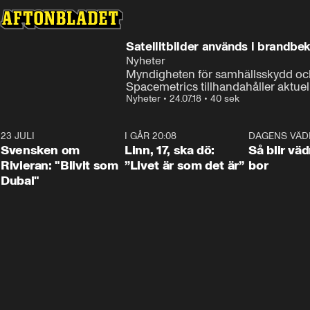
Satellitbilder används i brandb
Nyheter
Myndigheten för samhällsskydd och
Spacemetrics tillhandahåller aktue
Nyheter
•
24.07.18
•
40 sek
23 JULI
1:42
I GÅR 20:08
4:36
DAGENS VÄD
Svensken om
Linn, 17, ska dö:
Så blir väd
Rivieran: "Blivit som
”Livet är som det är”
bor
Dubai"