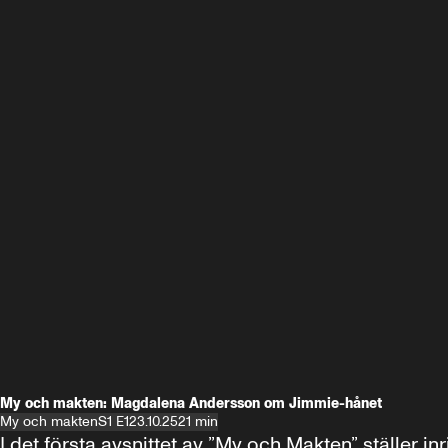
My och makten: Magdalena Andersson om Jimmie-hånet
My och makten
S1 E1
23.10.25
21 min
I det första avsnittet av ”My och Makten” ställe