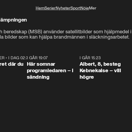
Hem
Serier
Nyheter
Sport
Nöje
Mer
Livsstil
ekämpningen
 beredskap (MSB) använder satellitbilder som hjälpmedel i
lla bilder som kan hjälpa brandmännen i släckningsarbetet.
ER
•
I DAG 02:30
1:06
I GÅR 19:07
0:45
I GÅR 15:23
0:5
ret där du
Här somnar
Albert, 8, besteg
programledaren – i
Kebnekaise – vill
sändning
högre