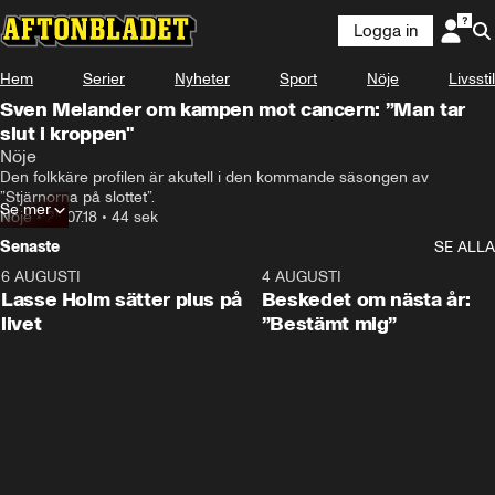
Logga in
Hem
Serier
Nyheter
Sport
Nöje
Livsstil
Sven Melander om kampen mot cancern: ”Man tar
slut i kroppen"
Nöje
Den folkkäre profilen är akutell i den kommande säsongen av 
”Stjärnorna på slottet”.
Se mer
Nöje
•
25.07.18
•
44 sek
Senaste
SE ALLA
6 AUGUSTI
1:04
4 AUGUSTI
Lasse Holm sätter plus på
Beskedet om nästa år:
livet
”Bestämt mig”