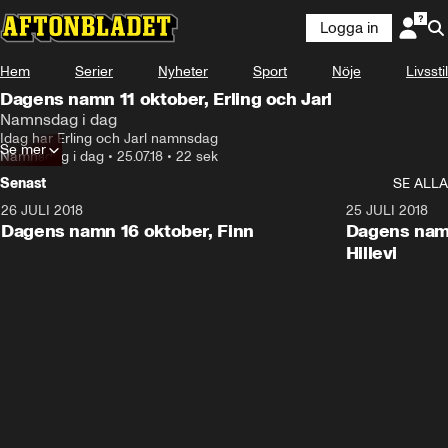
Logga in
Hem
Serier
Nyheter
Sport
Nöje
Livsstil
Dagens namn 11 oktober, Erling och Jarl
Namnsdag i dag
Idag har Erling och Jarl namnsdag
Se mer
Namnsdag i dag
•
25.07.18
•
22 sek
Senast
SE ALLA
26 JULI 2018
0:22
25 JULI 2018
Dagens namn 16 oktober, Finn
Dagens namn
Hillevi