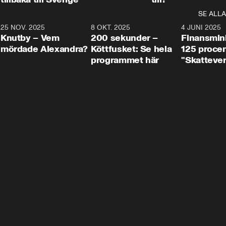
SE ALLA
3
25 NOV. 2025
31:05
8 OKT. 2025
4:29
4 JUNI 2025
Knutby – Vem
200 sekunder –
Finansmin
mördade Alexandra?
Köttfusket: Se hela
125 procent
programmet här
"Skattever
viktig uppg