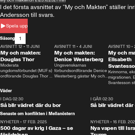
My och makten
S1 E1
23.10.25
21 min
I det första avsnittet av ”My och Makten” ställe
Andersson till svars.
Spela upp
1
Säsong
AVSNITT 12
•
11 JUNI
26:27
AVSNITT 11
•
4 JUNI
23:40
AVSNITT 10
•
My och makten:
My och makten:
My och ma
Douglas Thor
Denice Westerberg
Elisabeth
Moderata 
Ungsvenskarnas 
Svantess
ungdomsförbundet (MUF:s) 
förbundsordförande Denice 
Kvinnorna, ek
ordförande Douglas Thor 
Westerberg gästar My och 
migrationen. E
gästar My och makten. I 
makten. I avsnittet 
Svantesson stäl
avsnittet diskuteras 
diskuteras migrationsfrågan 
när finansmini
Väder
tonårsutvisningarna och hur 
och hur SD ska locka 
Moderaterna ska locka 
kvinnliga väljare. 
I DAG 02:30
1:06
I GÅR 02:30
väljare till valet i höst. 
Så blir vädret där du bor
Så blir vädret där
Senaste om konflikten i Mellanöstern
NYHETER
•
17 FEB. 2025
0:45
NYHETER
•
16 FEB. 20
500 dagar av krig i Gaza – se
Nya vapen till Isr
förödelsen
Trump