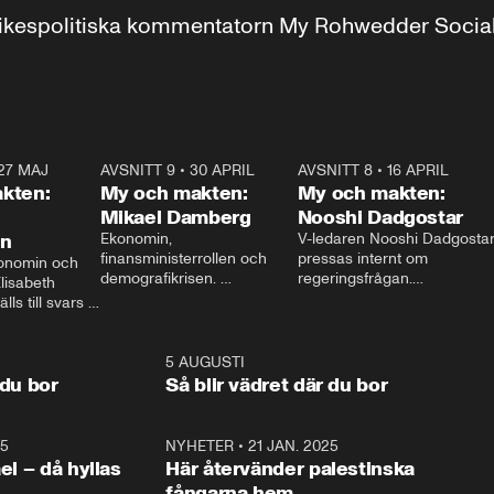
r inrikespolitiska kommentatorn My Rohwedder Soci
27 MAJ
3:51
AVSNITT 9
•
30 APRIL
24:00
AVSNITT 8
•
16 APRIL
25:1
kten:
My och makten:
My och makten:
Mikael Damberg
Nooshi Dadgostar
on
Ekonomin, 
V-ledaren Nooshi Dadgostar
finansministerrollen och 
pressas internt om 
onomin och 
demografikrisen. 
regeringsfrågan.

lisabeth 
Oppositionen ställs till svars 
I Aftonbladets 
ls till svars 
när Socialdemokraternas 
partiledarutfrågning ”My 
stern gästar 
Mikael Damberg gästar My 
och Makten” sätter hon ner 
My och Makten. 
och Makten. 
foten mot kritikerna:

1:06
5 AUGUSTI
1:0
– Vi ställer upp i val. Ska vi 
 du bor
Så blir vädret där du bor
vara med så sitter vi förstås 
25
1:22
NYHETER
•
21 JAN. 2025
0:5
ael – då hyllas
Här återvänder palestinska
fångarna hem