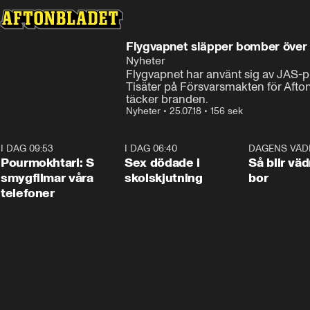
Flygvapnet släpper bomber över
Nyheter
Flygvapnet har använt sig av JAS-pla
Tisäter på Försvarsmakten för Aftonb
täcker branden.
Nyheter
•
25.07.18
•
156 sek
I DAG 09:53
1:36
I DAG 06:40
0:47
DAGENS VÄD
Pourmokhtari: S
Sex dödade i
Så blir väd
smygfilmar våra
skolskjutning
bor
telefoner