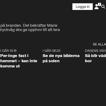
Logga in
 på branden. Det bekräftar Marie 
yckvåg ska ge upphov till att lera 
SE ALLA
5
I GÅR 10:16
1:26
I GÅR 08:20
0:31
DAGENS VÄD
Per-Inge fast i
Se de nya bilderna
Så blir väd
hemmet – kan inte
på solen
bor
komma ut