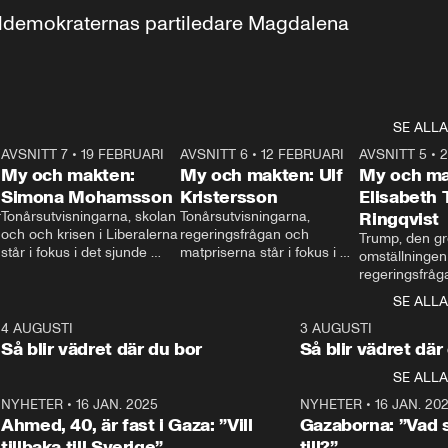
aldemokraternas partiledare Magdalena 
SE ALLA
7
AVSNITT 7
•
19 FEBRUARI
24:30
AVSNITT 6
•
12 FEBRUARI
27:30
AVSNITT 5
•
My och makten:
My och makten: Ulf
My och ma
Simona Mohamsson
Kristersson
Elisabeth
 
Tonårsutvisningarna, skolan 
Tonårsutvisningarna, 
Ringqvist
och och krisen i Liberalerna 
regeringsfrågan och 
Trump, den gr
står i fokus i det sjunde 
matpriserna står i fokus i 
omställningen
avsnittet av ”My och 
det sjätte avsnittet av ”My 
regeringsfråga
makten”. Se när 
och makten”. Se när 
centrum i det 
SE ALLA
Aftonbladets inrikespolitiska 
Aftonbladets inrikespolitiska 
avsnittet av ”
kommentator My 
kommentator My 
6
4 AUGUSTI
1:06
3 AUGUSTI
Makten”. Se nä
Rohwedder ställer 
Rohwedder ställer 
Så blir vädret där du bor
Så blir vädret där
Aftonbladets in
utbildnings- och 
statsminister Ulf Kristersson 
kommentator 
SE ALLA
integrationsminister Simona 
till svars.
Rohwedder stäl
Mohamsson till svars.
Centerpartiets
2
NYHETER
•
16 JAN. 2025
1:01
NYHETER
•
16 JAN. 20
Thand Ring till
Ahmed, 40, är fast i Gaza: ”Vill
Gazaborna: ”Vad s
tillbaka till Sverige”
till?”