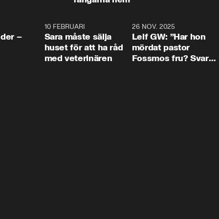
4:24
10 FEBRUARI
4:13
26 NOV. 2025
8:1
der –
Sara måste sälja
Leif GW: ”Har hon
huset för att ha råd
mördat pastor
med veterinären
Fossmos fru? Svar
nej.”