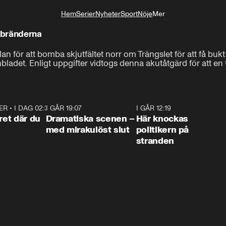
Hem
Serier
Nyheter
Sport
Nöje
Mer
Livsstil
 bränderna
n för att bomba skjutfältet norr om Trängslet för att få bukt
ladet. Enligt uppgifter vidtogs denna akutåtgärd för att en tr
ER
•
I DAG 02:30
1:06
I GÅR 19:07
0:42
I GÅR 12:19
0:4
ret där du
Dramatiska scenen –
Här knockas
med mirakulöst slut
politikern på
stranden