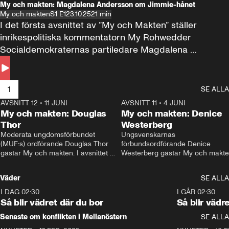
My och makten: Magdalena Andersson om Jimmie-hånet
My och makten
S1 E1
23.10.25
21 min
I det första avsnittet av ”My och Makten” ställer 
inrikespolitiska kommentatorn My Rohwedder 
Socialdemokraternas partiledare Magdalena 
Andersson till svars.
1
SE ALLA
AVSNITT 12
•
11 JUNI
26:27
AVSNITT 11
•
4 JUNI
2
My och makten: Douglas
My och makten: Denice
Thor
Westerberg
Moderata ungdomsförbundet 
Ungsvenskarnas 
(MUF:s) ordförande Douglas Thor 
förbundsordförande Denice 
gästar My och makten. I avsnittet 
Westerberg gästar My och makten.
diskuteras tonårsutvisningarna och 
avsnittet diskuteras migrationsfrå
hur Moderaterna ska locka väljare till 
och hur SD ska locka kvinnliga 
Väder
SE ALLA
valet i höst. 
väljare. 
I DAG 02:30
1:06
I GÅR 02:30
Så blir vädret där du bor
Så blir vädr
Senaste om konflikten i Mellanöstern
SE ALLA