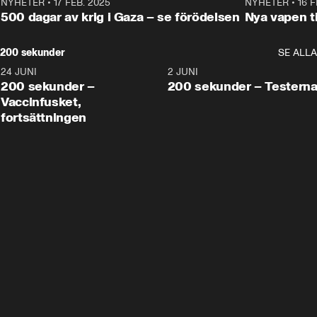
NYHETER
•
17 FEB. 2025
0:45
NYHETER
•
16 F
500 dagar av krig i Gaza – se förödelsen
Nya vapen ti
200 sekunder
SE ALLA
24 JUNI
5:00
2 JUNI
200 sekunder –
200 sekunder – Testern
Vaccinfusket,
fortsättningen