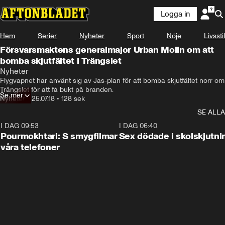
Logga in
Hem
Serier
Nyheter
Sport
Nöje
Livsstil
Försvarsmaktens generalmajor Urban Molin om att
bomba skjutfältet i Trängslet
Nyheter
Flygvapnet har använt sig av Jas-plan för att bomba skjutfältet norr om 
Trängslet för att få bukt på branden.
Se mer
Nyheter
•
25.07.18
•
128 sek
SE ALLA
I DAG 09:53
1:36
I DAG 06:40
Pourmokhtari: S smygfilmar
Sex dödade i skolskjutni
våra telefoner