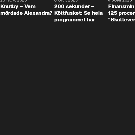
3
25 NOV. 2025
31:05
8 OKT. 2025
4:29
4 JUNI 2025
Knutby – Vem
200 sekunder –
Finansmin
mördade Alexandra?
Köttfusket: Se hela
125 procent
programmet här
"Skattever
viktig uppg