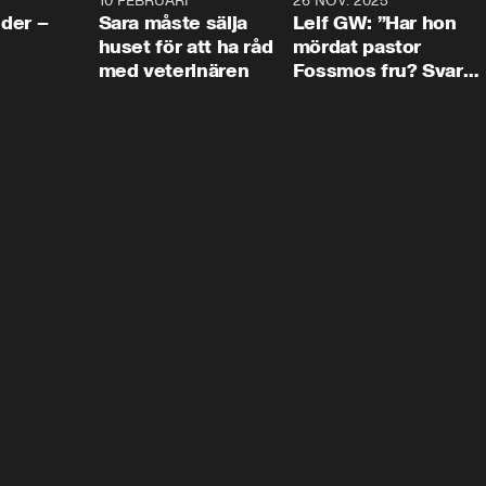
4:24
10 FEBRUARI
4:13
26 NOV. 2025
8:1
der –
Sara måste sälja
Leif GW: ”Har hon
huset för att ha råd
mördat pastor
med veterinären
Fossmos fru? Svar
nej.”