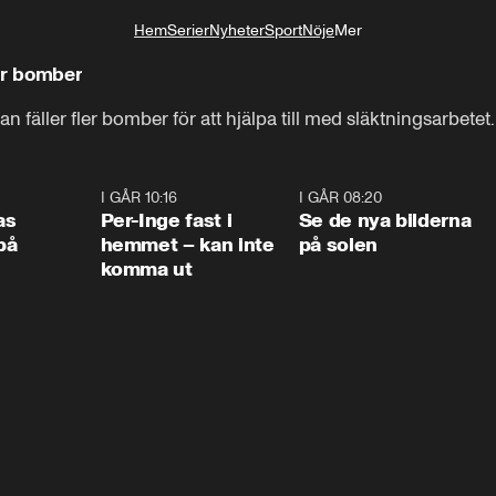
Hem
Serier
Nyheter
Sport
Nöje
Mer
Livsstil
er bomber
n fäller fler bomber för att hjälpa till med släktningsarbetet.
0:45
I GÅR 10:16
1:26
I GÅR 08:20
0:3
as
Per-Inge fast i
Se de nya bilderna
på
hemmet – kan inte
på solen
komma ut