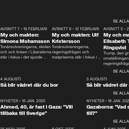
SE ALLA
7
AVSNITT 7
•
19 FEBRUARI
24:30
AVSNITT 6
•
12 FEBRUARI
27:30
AVSNITT 5
•
My och makten:
My och makten: Ulf
My och ma
Simona Mohamsson
Kristersson
Elisabeth
 
Tonårsutvisningarna, skolan 
Tonårsutvisningarna, 
Ringqvist
och och krisen i Liberalerna 
regeringsfrågan och 
Trump, den gr
står i fokus i det sjunde 
matpriserna står i fokus i 
omställningen
avsnittet av ”My och 
det sjätte avsnittet av ”My 
regeringsfråga
makten”. Se när 
och makten”. Se när 
centrum i det 
SE ALLA
Aftonbladets inrikespolitiska 
Aftonbladets inrikespolitiska 
avsnittet av ”
kommentator My 
kommentator My 
6
4 AUGUSTI
1:06
3 AUGUSTI
Makten”. Se nä
Rohwedder ställer 
Rohwedder ställer 
Så blir vädret där du bor
Så blir vädret där
Aftonbladets in
utbildnings- och 
statsminister Ulf Kristersson 
kommentator 
SE ALLA
integrationsminister Simona 
till svars.
Rohwedder stäl
Mohamsson till svars.
Centerpartiets
2
NYHETER
•
16 JAN. 2025
1:01
NYHETER
•
16 JAN. 20
Thand Ring till
Ahmed, 40, är fast i Gaza: ”Vill
Gazaborna: ”Vad s
tillbaka till Sverige”
till?”
SE ALLA