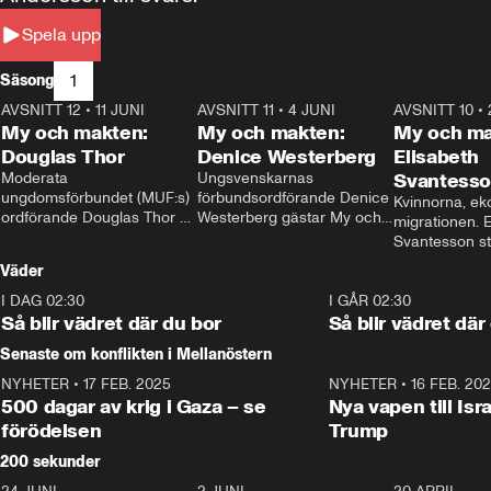
Spela upp
1
Säsong
AVSNITT 12
•
11 JUNI
26:27
AVSNITT 11
•
4 JUNI
23:40
AVSNITT 10
•
My och makten:
My och makten:
My och ma
Douglas Thor
Denice Westerberg
Elisabeth
Moderata 
Ungsvenskarnas 
Svantess
ungdomsförbundet (MUF:s) 
förbundsordförande Denice 
Kvinnorna, ek
ordförande Douglas Thor 
Westerberg gästar My och 
migrationen. E
gästar My och makten. I 
makten. I avsnittet 
Svantesson stäl
avsnittet diskuteras 
diskuteras migrationsfrågan 
när finansmini
Väder
tonårsutvisningarna och hur 
och hur SD ska locka 
Moderaterna ska locka 
kvinnliga väljare. 
I DAG 02:30
1:06
I GÅR 02:30
väljare till valet i höst. 
Så blir vädret där du bor
Så blir vädret där
Senaste om konflikten i Mellanöstern
NYHETER
•
17 FEB. 2025
0:45
NYHETER
•
16 FEB. 20
500 dagar av krig i Gaza – se
Nya vapen till Isr
förödelsen
Trump
200 sekunder