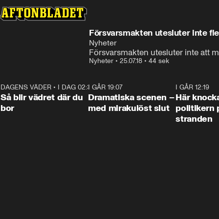
Försvarsmakten utesluter inte fl
Nyheter
Försvarsmakten utesluter inte att ma
Nyheter
•
25.07.18
•
44 sek
DAGENS VÄDER
•
I DAG 02:30
1:06
I GÅR 19:07
0:42
I GÅR 12:19
Så blir vädret där du
Dramatiska scenen –
Här knock
bor
med mirakulöst slut
politikern 
stranden