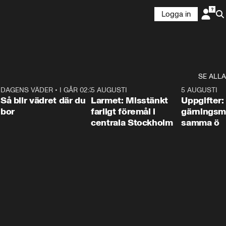
Logga in
SE ALLA
1
DAGENS VÄDER
•
I GÅR 02:30
1:06
5 AUGUSTI
0:35
5 AUGUSTI
Så blir vädret där du
Larmet: Misstänkt
Uppgifter:
bor
farligt föremål i
gärningsm
centrala Stockholm
samma ö