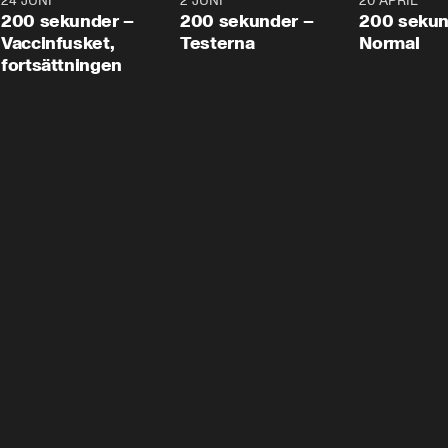
24 JUNI
5:00
2 JUNI
4:23
20 APRIL
200 sekunder –
200 sekunder –
200 sekun
Vaccinfusket,
Testerna
Normal
fortsättningen