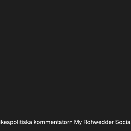
r inrikespolitiska kommentatorn My Rohwedder Soci