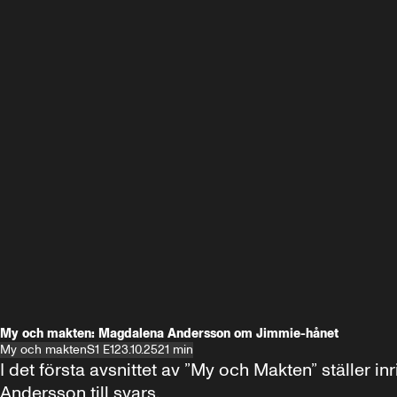
My och makten: Magdalena Andersson om Jimmie-hånet
My och makten
S1 E1
23.10.25
21 min
I det första avsnittet av ”My och Makten” ställe
Andersson till svars.