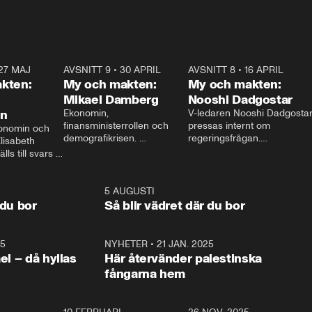
27 MAJ
3:51
AVSNITT 9
•
30 APRIL
24:00
AVSNITT 8
•
16 APRIL
25:1
kten:
My och makten:
My och makten:
Mikael Damberg
Nooshi Dadgostar
on
Ekonomin, 
V-ledaren Nooshi Dadgostar
finansministerrollen och 
pressas internt om 
onomin och 
demografikrisen. 
regeringsfrågan.

lisabeth 
Oppositionen ställs till svars 
I Aftonbladets 
ls till svars 
när Socialdemokraternas 
partiledarutfrågning ”My 
stern gästar 
Mikael Damberg gästar My 
och Makten” sätter hon ner 
My och Makten. 
och Makten. 
foten mot kritikerna:

1:06
5 AUGUSTI
1:0
– Vi ställer upp i val. Ska vi 
 du bor
Så blir vädret där du bor
vara med så sitter vi förstås 
25
1:22
NYHETER
•
21 JAN. 2025
0:5
ael – då hyllas
Här återvänder palestinska
fångarna hem