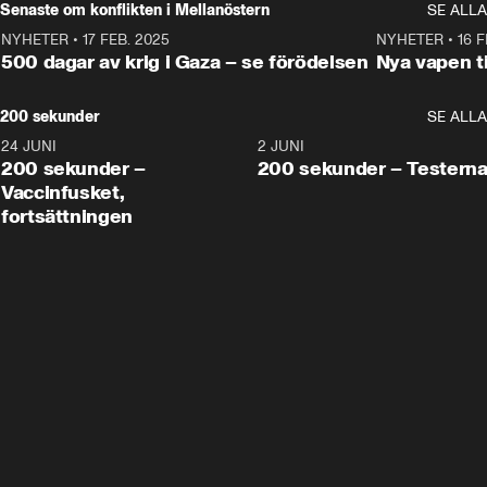
Senaste om konflikten i Mellanöstern
SE ALLA
NYHETER
•
17 FEB. 2025
0:45
NYHETER
•
16 F
500 dagar av krig i Gaza – se förödelsen
Nya vapen ti
200 sekunder
SE ALLA
24 JUNI
5:00
2 JUNI
200 sekunder –
200 sekunder – Testern
Vaccinfusket,
fortsättningen