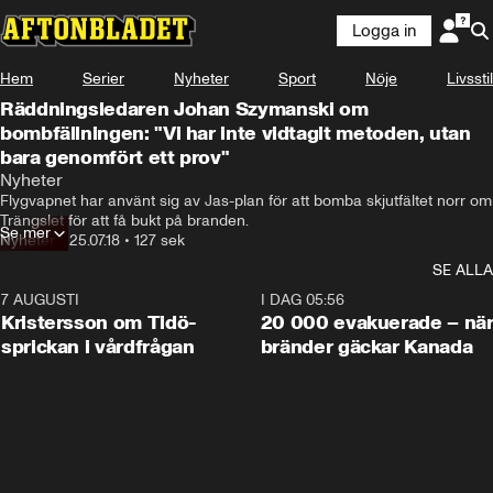
Logga in
Hem
Serier
Nyheter
Sport
Nöje
Livsstil
Räddningsledaren Johan Szymanski om
bombfällningen: "Vi har inte vidtagit metoden, utan
bara genomfört ett prov"
Nyheter
Flygvapnet har använt sig av Jas-plan för att bomba skjutfältet norr om 
Trängslet för att få bukt på branden.
Se mer
Nyheter
•
25.07.18
•
127 sek
SE ALLA
7 AUGUSTI
0:42
I DAG 05:56
Kristersson om Tidö-
20 000 evakuerade – nä
sprickan i vårdfrågan
bränder gäckar Kanada