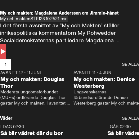
My och makten: Magdalena Andersson om Jimmie-hånet
My och makten
S1 E1
23.10.25
21 min
I det första avsnittet av ”My och Makten” ställer 
inrikespolitiska kommentatorn My Rohwedder 
Socialdemokraternas partiledare Magdalena 
Andersson till svars.
1
SE ALLA
AVSNITT 12
•
11 JUNI
26:27
AVSNITT 11
•
4 JUNI
2
My och makten: Douglas
My och makten: Denice
Thor
Westerberg
Moderata ungdomsförbundet 
Ungsvenskarnas 
(MUF:s) ordförande Douglas Thor 
förbundsordförande Denice 
gästar My och makten. I avsnittet 
Westerberg gästar My och makten.
diskuteras tonårsutvisningarna och 
avsnittet diskuteras migrationsfrå
hur Moderaterna ska locka väljare till 
och hur SD ska locka kvinnliga 
Väder
SE ALLA
valet i höst. 
väljare. 
I DAG 02:30
1:06
I GÅR 02:30
Så blir vädret där du bor
Så blir vädr