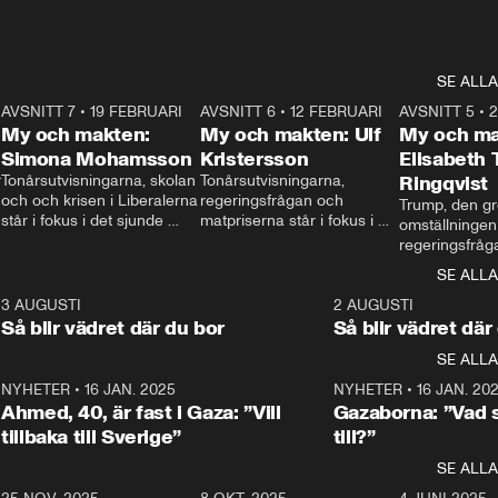
SE ALLA
7
AVSNITT 7
•
19 FEBRUARI
24:30
AVSNITT 6
•
12 FEBRUARI
27:30
AVSNITT 5
•
My och makten:
My och makten: Ulf
My och ma
Simona Mohamsson
Kristersson
Elisabeth
 
Tonårsutvisningarna, skolan 
Tonårsutvisningarna, 
Ringqvist
och och krisen i Liberalerna 
regeringsfrågan och 
Trump, den gr
står i fokus i det sjunde 
matpriserna står i fokus i 
omställningen
avsnittet av ”My och 
det sjätte avsnittet av ”My 
regeringsfråga
makten”. Se när 
och makten”. Se när 
centrum i det 
SE ALLA
Aftonbladets inrikespolitiska 
Aftonbladets inrikespolitiska 
avsnittet av ”
kommentator My 
kommentator My 
6
3 AUGUSTI
1:06
2 AUGUSTI
Makten”. Se nä
Rohwedder ställer 
Rohwedder ställer 
Så blir vädret där du bor
Så blir vädret där
Aftonbladets in
utbildnings- och 
statsminister Ulf Kristersson 
kommentator 
SE ALLA
integrationsminister Simona 
till svars.
Rohwedder stäl
Mohamsson till svars.
Centerpartiets
2
NYHETER
•
16 JAN. 2025
1:01
NYHETER
•
16 JAN. 20
Thand Ring till
Ahmed, 40, är fast i Gaza: ”Vill
Gazaborna: ”Vad s
tillbaka till Sverige”
till?”
SE ALLA