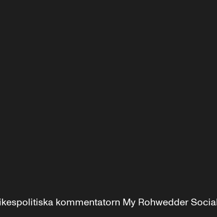
r inrikespolitiska kommentatorn My Rohwedder Soci