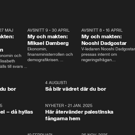
27 MAJ
3:51
AVSNITT 9
•
30 APRIL
24:00
AVSNITT 8
•
16 APRIL
25:1
kten:
My och makten:
My och makten:
Mikael Damberg
Nooshi Dadgostar
on
Ekonomin, 
V-ledaren Nooshi Dadgostar
finansministerrollen och 
pressas internt om 
onomin och 
demografikrisen. 
regeringsfrågan.

lisabeth 
Oppositionen ställs till svars 
I Aftonbladets 
ls till svars 
när Socialdemokraternas 
partiledarutfrågning ”My 
stern gästar 
Mikael Damberg gästar My 
och Makten” sätter hon ner 
My och Makten. 
och Makten. 
foten mot kritikerna:

1:06
4 AUGUSTI
1:0
– Vi ställer upp i val. Ska vi 
 du bor
Så blir vädret där du bor
vara med så sitter vi förstås 
25
1:22
NYHETER
•
21 JAN. 2025
0:5
ael – då hyllas
Här återvänder palestinska
fångarna hem