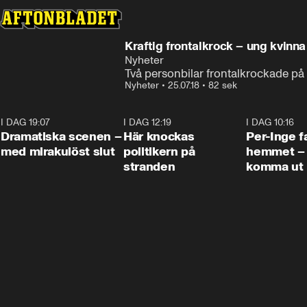
Kraftig frontalkrock – ung kvinn
Nyheter
Två personbilar frontalkrockade på 
Nyheter
•
25.07.18
•
82 sek
I DAG 19:07
0:42
I DAG 12:19
0:45
I DAG 10:16
Dramatiska scenen –
Här knockas
Per-Inge fa
med mirakulöst slut
politikern på
hemmet – 
stranden
komma ut