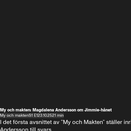
My och makten: Magdalena Andersson om Jimmie-hånet
My och makten
S1 E1
23.10.25
21 min
I det första avsnittet av ”My och Makten” ställe
Andersson till svars.