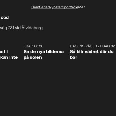
Hem
Serier
Nyheter
Sport
Nöje
Mer
Livsstil
a död
väg 731 vid Åtvidaberg.
1:26
I DAG 08:20
0:31
DAGENS VÄDER
•
I DAG 02
1:0
st i
Se de nya bilderna
Så blir vädret där du
kan inte
på solen
bor