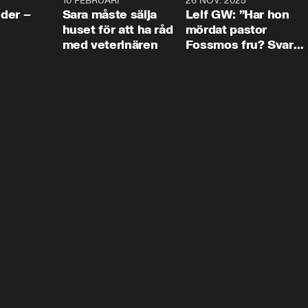
4:24
10 FEBRUARI
4:13
26 NOV. 2025
8:1
der –
Sara måste sälja
Leif GW: ”Har hon
huset för att ha råd
mördat pastor
med veterinären
Fossmos fru? Svar
nej.”