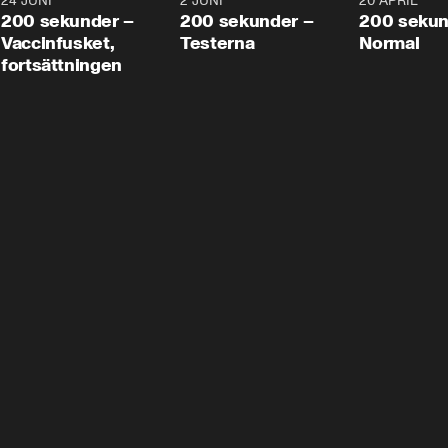
24 JUNI
5:00
2 JUNI
4:23
20 APRIL
200 sekunder –
200 sekunder –
200 sekun
Vaccinfusket,
Testerna
Normal
fortsättningen