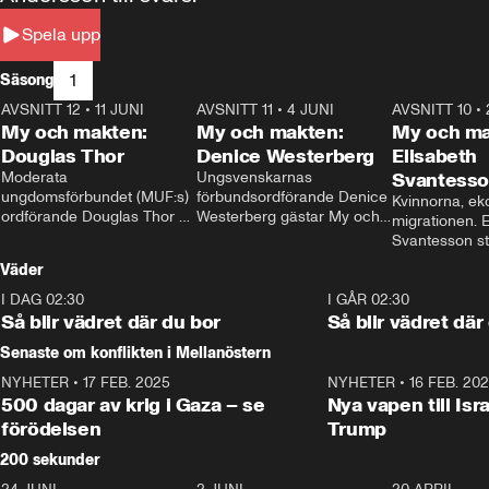
Spela upp
1
Säsong
AVSNITT 12
•
11 JUNI
26:27
AVSNITT 11
•
4 JUNI
23:40
AVSNITT 10
•
My och makten:
My och makten:
My och ma
Douglas Thor
Denice Westerberg
Elisabeth
Moderata 
Ungsvenskarnas 
Svantess
ungdomsförbundet (MUF:s) 
förbundsordförande Denice 
Kvinnorna, ek
ordförande Douglas Thor 
Westerberg gästar My och 
migrationen. E
gästar My och makten. I 
makten. I avsnittet 
Svantesson stäl
avsnittet diskuteras 
diskuteras migrationsfrågan 
när finansmini
Väder
tonårsutvisningarna och hur 
och hur SD ska locka 
Moderaterna ska locka 
kvinnliga väljare. 
I DAG 02:30
1:06
I GÅR 02:30
väljare till valet i höst. 
Så blir vädret där du bor
Så blir vädret där
Senaste om konflikten i Mellanöstern
NYHETER
•
17 FEB. 2025
0:45
NYHETER
•
16 FEB. 20
500 dagar av krig i Gaza – se
Nya vapen till Isr
förödelsen
Trump
200 sekunder