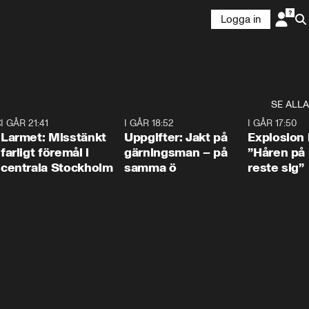
Logga in
SE ALLA
:30
6
I GÅR 21:41
0:35
I GÅR 18:52
0:33
I GÅR 17:50
Larmet: Misstänkt
Uppgifter: Jakt på
Explosion 
farligt föremål i
gärningsman – på
”Håren på
centrala Stockholm
samma ö
reste sig”