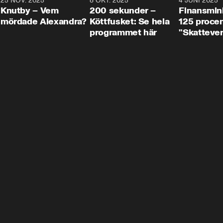
3
25 NOV. 2025
31:05
8 OKT. 2025
4:29
4 JUNI 2025
Knutby – Vem
200 sekunder –
Finansmin
mördade Alexandra?
Köttfusket: Se hela
125 procent
programmet här
"Skattever
viktig uppg