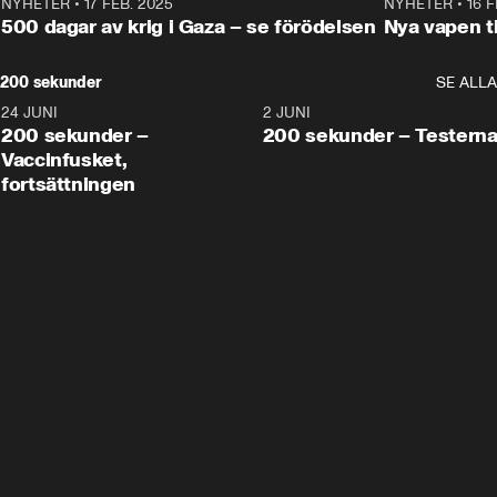
NYHETER
•
17 FEB. 2025
0:45
NYHETER
•
16 F
500 dagar av krig i Gaza – se förödelsen
Nya vapen ti
200 sekunder
SE ALLA
24 JUNI
5:00
2 JUNI
200 sekunder –
200 sekunder – Testern
Vaccinfusket,
fortsättningen