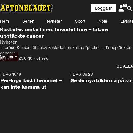
Logga in
Hem
Serier
Nyheter
Sport
Nöje
Livsstil
Kastades omkull med huvudet före – läkare
upptäckte cancer
Nyheter
Therése Kessén, 39, blev kastades omkull av “pucko” – då upptäcktes 
cancern
Se mer
Nyheter
•
25.07.18
•
61 sek
SE ALLA
I DAG 10:16
1:26
I DAG 08:20
Per-Inge fast i hemmet –
Se de nya bilderna på so
kan inte komma ut