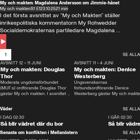
My och makten: Magdalena Andersson om Jimmie-hånet
My och makten
S1 E1
23.10.25
21 min
I det första avsnittet av ”My och Makten” ställer 
inrikespolitiska kommentatorn My Rohwedder 
Socialdemokraternas partiledare Magdalena 
Andersson till svars.
1
SE ALLA
AVSNITT 12
•
11 JUNI
26:27
AVSNITT 11
•
4 JUNI
2
My och makten: Douglas
My och makten: Denice
Thor
Westerberg
Moderata ungdomsförbundet 
Ungsvenskarnas 
(MUF:s) ordförande Douglas Thor 
förbundsordförande Denice 
gästar My och makten. I avsnittet 
Westerberg gästar My och makten.
diskuteras tonårsutvisningarna och 
avsnittet diskuteras migrationsfrå
hur Moderaterna ska locka väljare till 
och hur SD ska locka kvinnliga 
Väder
SE ALLA
valet i höst. 
väljare. 
I DAG 02:30
1:06
I GÅR 02:30
Så blir vädret där du bor
Så blir vädr
Senaste om konflikten i Mellanöstern
SE ALLA