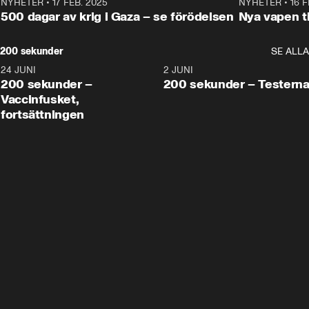
NYHETER
•
17 FEB. 2025
0:45
NYHETER
•
16 F
500 dagar av krig i Gaza – se förödelsen
Nya vapen ti
200 sekunder
SE ALLA
24 JUNI
5:00
2 JUNI
200 sekunder –
200 sekunder – Testern
Vaccinfusket,
fortsättningen