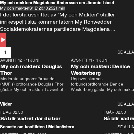
My och makten: Magdalena Andersson om Jimmie-hånet
My och makten
S1 E1
23.10.25
21 min
I det första avsnittet av ”My och Makten” ställer 
inrikespolitiska kommentatorn My Rohwedder 
Socialdemokraternas partiledare Magdalena 
Andersson till svars.
1
SE ALLA
AVSNITT 12
•
11 JUNI
26:27
AVSNITT 11
•
4 JUNI
2
My och makten: Douglas
My och makten: Denice
Thor
Westerberg
Moderata ungdomsförbundet 
Ungsvenskarnas 
(MUF:s) ordförande Douglas Thor 
förbundsordförande Denice 
gästar My och makten. I avsnittet 
Westerberg gästar My och makten.
diskuteras tonårsutvisningarna och 
avsnittet diskuteras migrationsfrå
hur Moderaterna ska locka väljare till 
och hur SD ska locka kvinnliga 
Väder
SE ALLA
valet i höst. 
väljare. 
I DAG 02:30
1:06
I GÅR 02:30
Så blir vädret där du bor
Så blir vädr
Senaste om konflikten i Mellanöstern
SE ALLA