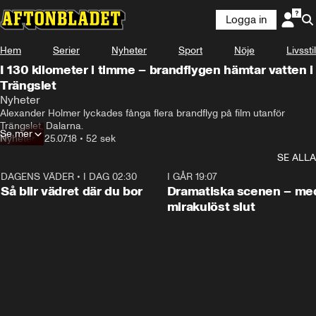
Logga in
Hem
Serier
Nyheter
Sport
Nöje
Livsstil
I 130 kilometer i timme – brandflygen hämtar vatten i
Trängslet
Nyheter
Alexander Holmer lyckades fånga flera brandflyg på film utanför 
Trängslet, Dalarna.
Se mer
Nyheter
•
25.07.18
•
52 sek
SE ALLA
DAGENS VÄDER
•
I DAG 02:30
1:06
I GÅR 19:07
Så blir vädret där du bor
Dramatiska scenen – me
mirakulöst slut