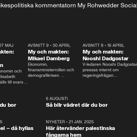
r inrikespolitiska kommentatorn My Rohwedder Soci
27 MAJ
3:51
AVSNITT 9
•
30 APRIL
24:00
AVSNITT 8
•
16 APRIL
25:1
kten:
My och makten:
My och makten:
Mikael Damberg
Nooshi Dadgostar
on
Ekonomin, 
V-ledaren Nooshi Dadgostar
finansministerrollen och 
pressas internt om 
onomin och 
demografikrisen. 
regeringsfrågan.

lisabeth 
Oppositionen ställs till svars 
I Aftonbladets 
ls till svars 
när Socialdemokraternas 
partiledarutfrågning ”My 
stern gästar 
Mikael Damberg gästar My 
och Makten” sätter hon ner 
My och Makten. 
och Makten. 
foten mot kritikerna:

1:06
6 AUGUSTI
1:0
– Vi ställer upp i val. Ska vi 
 du bor
Så blir vädret där du bor
vara med så sitter vi förstås 
25
1:22
NYHETER
•
21 JAN. 2025
0:5
ael – då hyllas
Här återvänder palestinska
fångarna hem