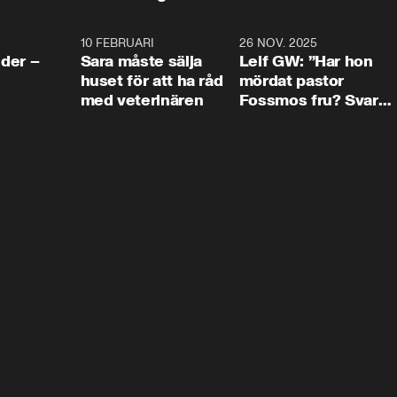
4:24
10 FEBRUARI
4:13
26 NOV. 2025
8:1
der –
Sara måste sälja
Leif GW: ”Har hon
huset för att ha råd
mördat pastor
med veterinären
Fossmos fru? Svar
nej.”