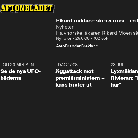
Rikard räddade sin svärmor - en
Nyheter
Halvnorske läkaren Rikard Moen såg
Nyheter
•
25.07.18
•
102 sek
Aten
Bränder
Grekland
FÖR 20 MIN SEN
0:36
I DAG 17:08
0:37
23 JULI
Se de nya UFO-
Äggattack mot
Lyxmäklar
bilderna
premiärministern –
Rivieran: "
kaos bryter ut
här"