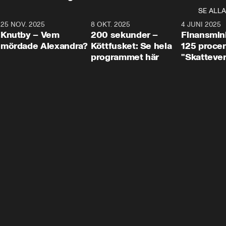
SE ALLA
3
25 NOV. 2025
31:05
8 OKT. 2025
4:29
4 JUNI 2025
Knutby – Vem
200 sekunder –
Finansmin
mördade Alexandra?
Köttfusket: Se hela
125 procent
programmet här
"Skattever
viktig uppg