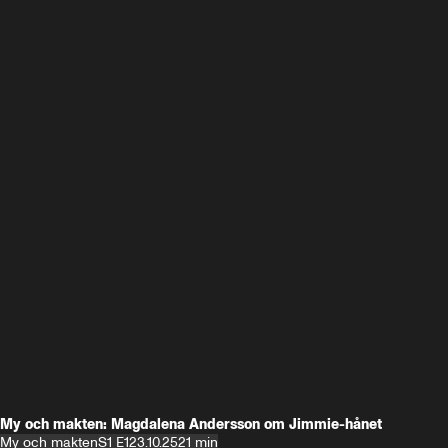
My och makten: Magdalena Andersson om Jimmie-hånet
My och makten
S1 E1
23.10.25
21 min