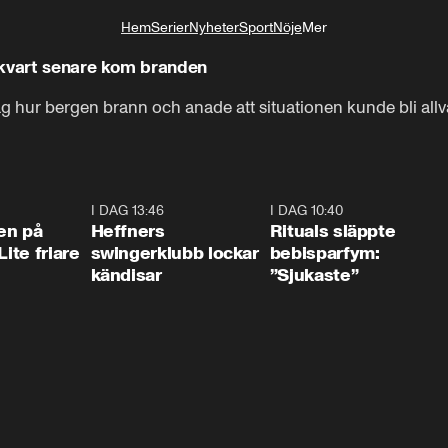
Hem
Serier
Nyheter
Sport
Nöje
Mer
Livsstil
 kvart senare kom branden
 hur bergen brann och anade att situationen kunde bli allva
2:02
I DAG 13:46
0:55
I DAG 10:40
1:0
en på
Heffners
Rituals släppte
Lite friare
swingerklubb lockar
bebisparfym:
kändisar
”Sjukaste”