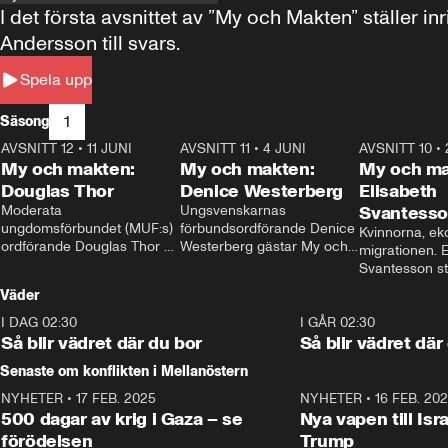
I det första avsnittet av ”My och Makten” ställe
Andersson till svars.
Spela upp
1
Säsong
AVSNITT 12
•
11 JUNI
26:27
AVSNITT 11
•
4 JUNI
23:40
AVSNITT 10
•
My och makten:
My och makten:
My och ma
Douglas Thor
Denice Westerberg
Elisabeth
Moderata 
Ungsvenskarnas 
Svantess
ungdomsförbundet (MUF:s) 
förbundsordförande Denice 
Kvinnorna, ek
ordförande Douglas Thor 
Westerberg gästar My och 
migrationen. E
gästar My och makten. I 
makten. I avsnittet 
Svantesson stäl
avsnittet diskuteras 
diskuteras migrationsfrågan 
när finansmini
Väder
tonårsutvisningarna och hur 
och hur SD ska locka 
Moderaterna ska locka 
kvinnliga väljare. 
I DAG 02:30
1:06
I GÅR 02:30
väljare till valet i höst. 
Så blir vädret där du bor
Så blir vädret där
Senaste om konflikten i Mellanöstern
NYHETER
•
17 FEB. 2025
0:45
NYHETER
•
16 FEB. 20
500 dagar av krig i Gaza – se
Nya vapen till Isr
förödelsen
Trump