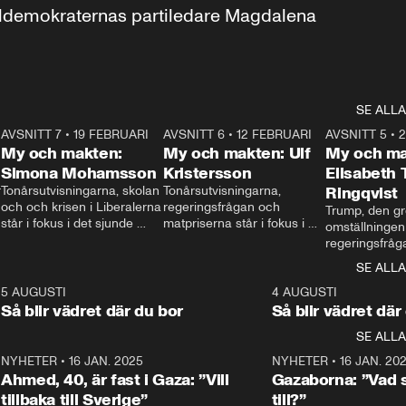
aldemokraternas partiledare Magdalena 
SE ALLA
7
AVSNITT 7
•
19 FEBRUARI
24:30
AVSNITT 6
•
12 FEBRUARI
27:30
AVSNITT 5
•
My och makten:
My och makten: Ulf
My och ma
Simona Mohamsson
Kristersson
Elisabeth
 
Tonårsutvisningarna, skolan 
Tonårsutvisningarna, 
Ringqvist
och och krisen i Liberalerna 
regeringsfrågan och 
Trump, den gr
står i fokus i det sjunde 
matpriserna står i fokus i 
omställningen
avsnittet av ”My och 
det sjätte avsnittet av ”My 
regeringsfråga
makten”. Se när 
och makten”. Se när 
centrum i det 
SE ALLA
Aftonbladets inrikespolitiska 
Aftonbladets inrikespolitiska 
avsnittet av ”
kommentator My 
kommentator My 
6
5 AUGUSTI
1:06
4 AUGUSTI
Makten”. Se nä
Rohwedder ställer 
Rohwedder ställer 
Så blir vädret där du bor
Så blir vädret där
Aftonbladets in
utbildnings- och 
statsminister Ulf Kristersson 
kommentator 
SE ALLA
integrationsminister Simona 
till svars.
Rohwedder stäl
Mohamsson till svars.
Centerpartiets
2
NYHETER
•
16 JAN. 2025
1:01
NYHETER
•
16 JAN. 20
Thand Ring till
Ahmed, 40, är fast i Gaza: ”Vill
Gazaborna: ”Vad s
tillbaka till Sverige”
till?”