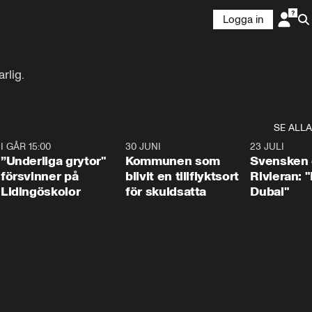
Logga in
rlig.
SE ALLA
1
I GÅR 15:00
1:07
30 JUNI
1:24
23 JULI
”Underliga grytor"
Kommunen som
Svensken
försvinner på
blivit en tillflyktsort
Rivieran: 
Lidingöskolor
för skuldsatta
Dubai"