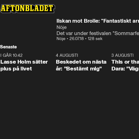
Ilskan mot Brolle: "Fantastiskt a
Nöje
Det var under festivalen "Sommarfest
Nöje
•
26.07.18
•
128 sek
Senaste
I GÅR 10:42
1:04
4 AUGUSTI
0:24
3 AUGUSTI
Lasse Holm sätter
Beskedet om nästa
This or th
plus på livet
år: ”Bestämt mig”
Dara: ”Väg