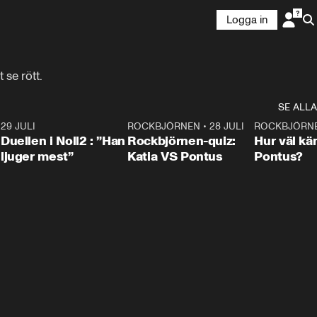
Logga in
 se rött.
SE ALLA
9
29 JULI
0:47
ROCKBJÖRNEN
•
28 JULI
0:15
ROCKBJÖRN
Duellen i Noll2 : ”Han
Rockbjörnen-quiz:
Hur väl kä
ljuger mest”
Katia VS Pontus
Pontus?