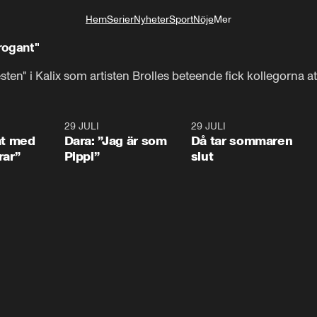
Hem
Serier
Nyheter
Sport
Nöje
Mer
Livsstil
rrogant"
en" i Kalix som artisten Brolles beteende fick kollegorna att
1:02
29 JULI
0:41
29 JULI
0:3
at med
Dara: ”Jag är som
Då tar sommaren
rar”
Pippi”
slut