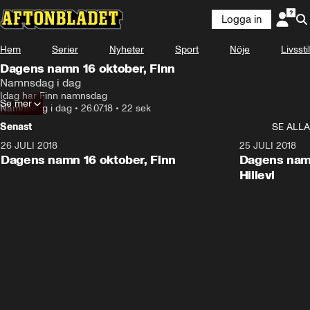
Logga in
Hem
Serier
Nyheter
Sport
Nöje
Livsstil
Dagens namn 16 oktober, Finn
Namnsdag i dag
Idag har Finn namnsdag
Se mer
Namnsdag i dag
•
26.07.18
•
22 sek
Senast
SE ALLA
26 JULI 2018
0:22
25 JULI 2018
Dagens namn 16 oktober, Finn
Dagens namn
Hillevi