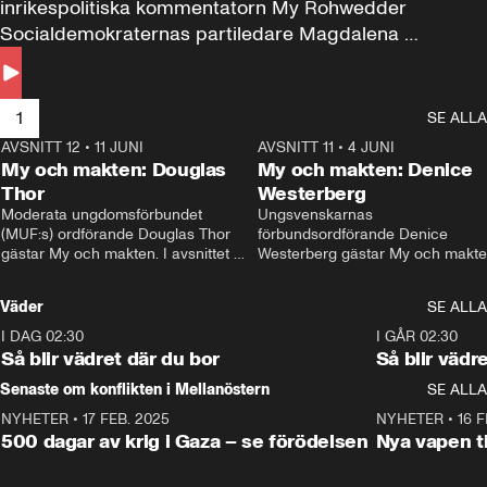
inrikespolitiska kommentatorn My Rohwedder 
Socialdemokraternas partiledare Magdalena 
Andersson till svars.
1
SE ALLA
AVSNITT 12
•
11 JUNI
26:27
AVSNITT 11
•
4 JUNI
2
My och makten: Douglas
My och makten: Denice
Thor
Westerberg
Moderata ungdomsförbundet 
Ungsvenskarnas 
(MUF:s) ordförande Douglas Thor 
förbundsordförande Denice 
gästar My och makten. I avsnittet 
Westerberg gästar My och makten.
diskuteras tonårsutvisningarna och 
avsnittet diskuteras migrationsfrå
hur Moderaterna ska locka väljare till 
och hur SD ska locka kvinnliga 
Väder
SE ALLA
valet i höst. 
väljare. 
I DAG 02:30
1:06
I GÅR 02:30
Så blir vädret där du bor
Så blir vädr
Senaste om konflikten i Mellanöstern
SE ALLA
NYHETER
•
17 FEB. 2025
0:45
NYHETER
•
16 F
500 dagar av krig i Gaza – se förödelsen
Nya vapen ti