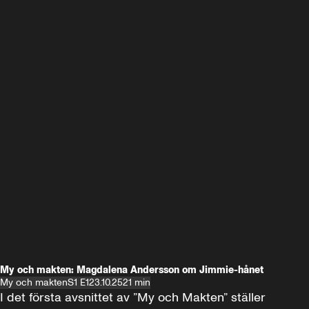
My och makten: Magdalena Andersson om Jimmie-hånet
My och makten
S1 E1
23.10.25
21 min
I det första avsnittet av ”My och Makten” ställer 