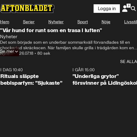
Logga in
Hem
Serier
Nyheter
Sport
Nöje
Livsstil
"Vår hund for runt som en trasa i luften"
Nyheter
Det som började som en underbar sommarkväll förvandlades till en 
chockartad skräckscen. När familjen skulle grilla i trädgården kom en 
Se mer
enorm hund springande och bet ihjäl familjens hund Ninja.
Nyheter
•
26.07.18
•
80 sek
SE ALLA
I DAG 10:40
1:01
I GÅR 15:00
Rituals släppte
”Underliga grytor"
bebisparfym: ”Sjukaste”
försvinner på Lidingösko