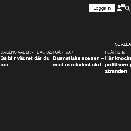
Logga in
SE ALLA
7
DAGENS VÄDER
•
I DAG 02:30
1:06
I GÅR 19:07
0:42
I GÅR 12:19
Så blir vädret där du
Dramatiska scenen –
Här knock
bor
med mirakulöst slut
politikern 
stranden