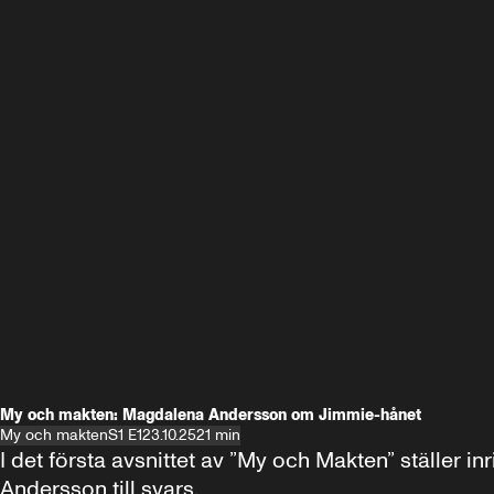
My och makten: Magdalena Andersson om Jimmie-hånet
My och makten
S1 E1
23.10.25
21 min
I det första avsnittet av ”My och Makten” ställe
Andersson till svars.