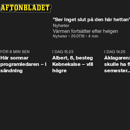
”Ser inget slut på den här hettan
Nyheter
Värmen fortsätter efter helgen
Nyheter
•
26.07.18
•
4 min
FÖR 8 MIN SEN
0:45
I DAG 15:23
0:54
I DAG 14:26
Här somnar
Albert, 8, besteg
Åklagaren
programledaren – i
Kebnekaise – vill
skulle ha f
sändning
högre
semester
tillsamma