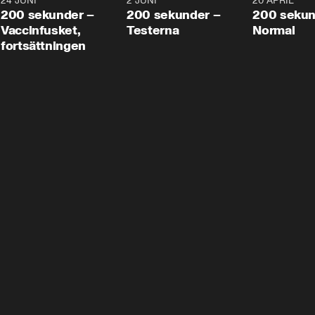
24 JUNI
5:00
2 JUNI
4:23
20 APRIL
200 sekunder –
200 sekunder –
200 sekun
Vaccinfusket,
Testerna
Normal
fortsättningen