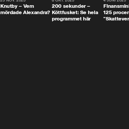
3
25 NOV. 2025
31:05
8 OKT. 2025
4:29
4 JUNI 2025
Knutby – Vem
200 sekunder –
Finansmin
mördade Alexandra?
Köttfusket: Se hela
125 procent
programmet här
"Skattever
viktig uppg