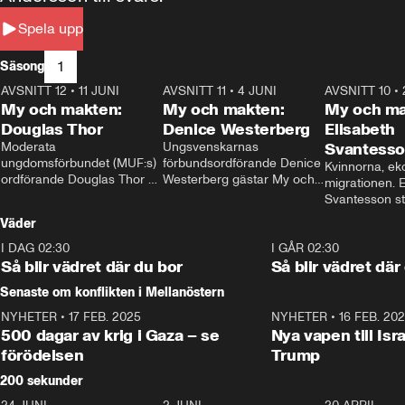
Spela upp
1
Säsong
AVSNITT 12
•
11 JUNI
26:27
AVSNITT 11
•
4 JUNI
23:40
AVSNITT 10
•
My och makten:
My och makten:
My och ma
Douglas Thor
Denice Westerberg
Elisabeth
Moderata 
Ungsvenskarnas 
Svantess
ungdomsförbundet (MUF:s) 
förbundsordförande Denice 
Kvinnorna, ek
ordförande Douglas Thor 
Westerberg gästar My och 
migrationen. E
gästar My och makten. I 
makten. I avsnittet 
Svantesson stäl
avsnittet diskuteras 
diskuteras migrationsfrågan 
när finansmini
Väder
tonårsutvisningarna och hur 
och hur SD ska locka 
Moderaterna ska locka 
kvinnliga väljare. 
I DAG 02:30
1:06
I GÅR 02:30
väljare till valet i höst. 
Så blir vädret där du bor
Så blir vädret där
Senaste om konflikten i Mellanöstern
NYHETER
•
17 FEB. 2025
0:45
NYHETER
•
16 FEB. 20
500 dagar av krig i Gaza – se
Nya vapen till Isr
förödelsen
Trump
200 sekunder