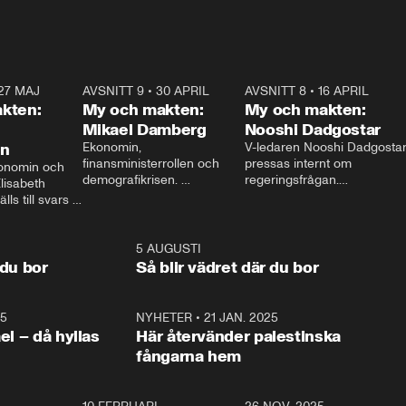
27 MAJ
3:51
AVSNITT 9
•
30 APRIL
24:00
AVSNITT 8
•
16 APRIL
25:1
kten:
My och makten:
My och makten:
Mikael Damberg
Nooshi Dadgostar
on
Ekonomin, 
V-ledaren Nooshi Dadgostar
finansministerrollen och 
pressas internt om 
onomin och 
demografikrisen. 
regeringsfrågan.

lisabeth 
Oppositionen ställs till svars 
I Aftonbladets 
ls till svars 
när Socialdemokraternas 
partiledarutfrågning ”My 
stern gästar 
Mikael Damberg gästar My 
och Makten” sätter hon ner 
My och Makten. 
och Makten. 
foten mot kritikerna:

1:06
5 AUGUSTI
1:0
– Vi ställer upp i val. Ska vi 
 du bor
Så blir vädret där du bor
vara med så sitter vi förstås 
25
1:22
NYHETER
•
21 JAN. 2025
0:5
ael – då hyllas
Här återvänder palestinska
fångarna hem