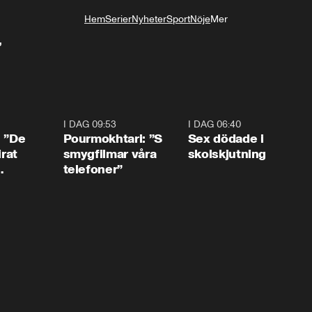
Hem
Serier
Nyheter
Sport
Nöje
Mer
Livsstil
”
1:54
I DAG 09:53
1:36
I DAG 06:40
0:4
: ”De
Pourmokhtari: ”S
Sex dödade i
irat
smygfilmar våra
skolskjutning
telefoner”
ns”