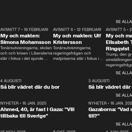
SE ALLA
7
AVSNITT 7
•
19 FEBRUARI
24:30
AVSNITT 6
•
12 FEBRUARI
27:30
AVSNITT 5
•
My och makten:
My och makten: Ulf
My och ma
Simona Mohamsson
Kristersson
Elisabeth
 
Tonårsutvisningarna, skolan 
Tonårsutvisningarna, 
Ringqvist
och och krisen i Liberalerna 
regeringsfrågan och 
Trump, den gr
står i fokus i det sjunde 
matpriserna står i fokus i 
omställningen
avsnittet av ”My och 
det sjätte avsnittet av ”My 
regeringsfråga
makten”. Se när 
och makten”. Se när 
centrum i det 
SE ALLA
Aftonbladets inrikespolitiska 
Aftonbladets inrikespolitiska 
avsnittet av ”
kommentator My 
kommentator My 
6
4 AUGUSTI
1:06
3 AUGUSTI
Makten”. Se nä
Rohwedder ställer 
Rohwedder ställer 
Så blir vädret där du bor
Så blir vädret där
Aftonbladets in
utbildnings- och 
statsminister Ulf Kristersson 
kommentator 
SE ALLA
integrationsminister Simona 
till svars.
Rohwedder stäl
Mohamsson till svars.
Centerpartiets
2
NYHETER
•
16 JAN. 2025
1:01
NYHETER
•
16 JAN. 20
Thand Ring till
Ahmed, 40, är fast i Gaza: ”Vill
Gazaborna: ”Vad s
tillbaka till Sverige”
till?”
SE ALLA