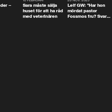
4:24
10 FEBRUARI
4:13
26 NOV. 2025
8:1
der –
Sara måste sälja
Leif GW: ”Har hon
huset för att ha råd
mördat pastor
med veterinären
Fossmos fru? Svar
nej.”