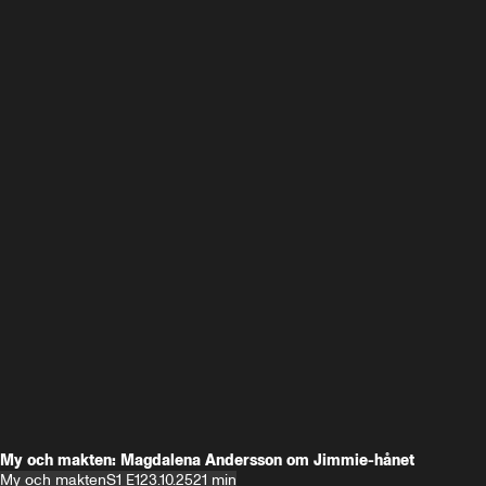
My och makten: Magdalena Andersson om Jimmie-hånet
My och makten
S1 E1
23.10.25
21 min