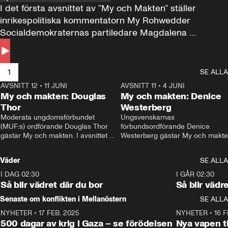
I det första avsnittet av ”My och Makten” ställer 
inrikespolitiska kommentatorn My Rohwedder 
Socialdemokraternas partiledare Magdalena 
Andersson till svars.
1
SE ALLA
AVSNITT 12
•
11 JUNI
26:27
AVSNITT 11
•
4 JUNI
2
My och makten: Douglas
My och makten: Denice
Thor
Westerberg
Moderata ungdomsförbundet 
Ungsvenskarnas 
(MUF:s) ordförande Douglas Thor 
förbundsordförande Denice 
gästar My och makten. I avsnittet 
Westerberg gästar My och makten.
diskuteras tonårsutvisningarna och 
avsnittet diskuteras migrationsfrå
hur Moderaterna ska locka väljare till 
och hur SD ska locka kvinnliga 
Väder
SE ALLA
valet i höst. 
väljare. 
I DAG 02:30
1:06
I GÅR 02:30
Så blir vädret där du bor
Så blir vädr
Senaste om konflikten i Mellanöstern
SE ALLA
NYHETER
•
17 FEB. 2025
0:45
NYHETER
•
16 F
500 dagar av krig i Gaza – se förödelsen
Nya vapen ti