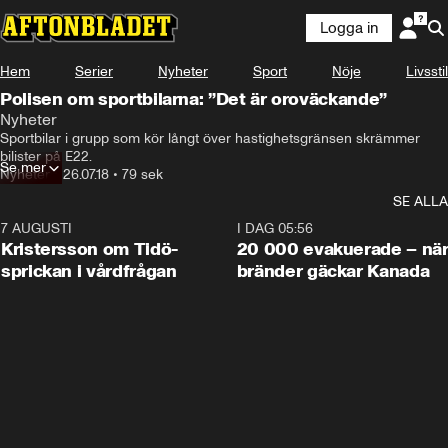
Logga in
Hem
Serier
Nyheter
Sport
Nöje
Livsstil
Polisen om sportbilarna: ”Det är oroväckande”
Nyheter
Sportbilar i grupp som kör långt över hastighetsgränsen skrämmer 
bilister på E22.
Se mer
Nyheter
•
26.07.18
•
79 sek
SE ALLA
7 AUGUSTI
0:42
I DAG 05:56
Kristersson om Tidö-
20 000 evakuerade – nä
sprickan i vårdfrågan
bränder gäckar Kanada